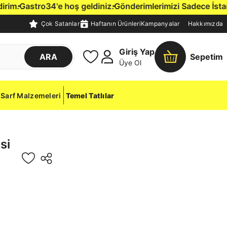
m.
Gastro34'e hoş geldiniz.
Gönderimlerimizi Sadece İstanbul 
Çok Satanlar
Haftanın Ürünleri
Kampanyalar
Hakkımızda
Giriş Yap
ARA
Sepetim
Üye Ol
Sarf Malzemeleri
Temel Tatlılar
si