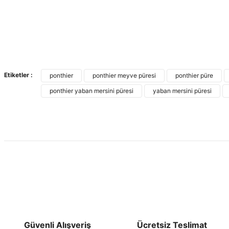
Etiketler :
ponthier
ponthier meyve püresi
ponthier püre
ponthier yaban mersini püresi
yaban mersini püresi
Güvenli Alışveriş
Ücretsiz Teslimat