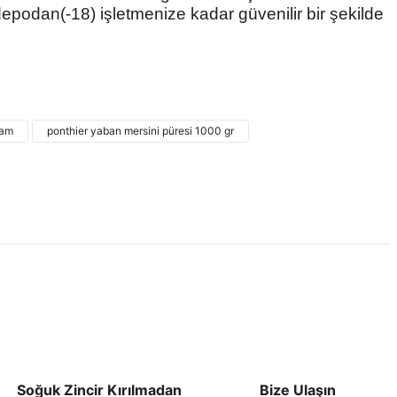
podan(-18) işletmenize kadar güvenilir bir şekilde
 ve diğer konularda yetersiz gördüğünüz noktaları öneri formunu
ne ilk yorumu siz yapın!
ram
ponthier yaban mersini püresi 1000 gr
Yorum Yaz
Soğuk Zincir Kırılmadan
Bize Ulaşın
Gönder