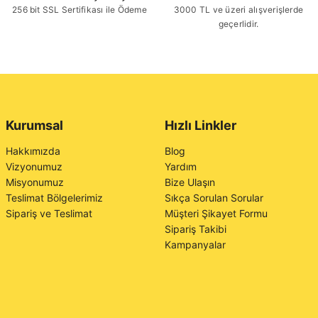
256 bit SSL Sertifikası ile Ödeme
3000 TL ve üzeri alışverişlerde
geçerlidir.
Kurumsal
Hızlı Linkler
Hakkımızda
Blog
Vizyonumuz
Yardım
Misyonumuz
Bize Ulaşın
Teslimat Bölgelerimiz
Sıkça Sorulan Sorular
Sipariş ve Teslimat
Müşteri Şikayet Formu
Sipariş Takibi
Kampanyalar