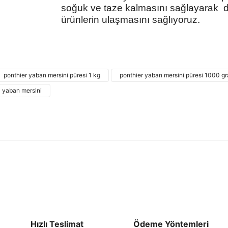
soğuk ve taze kalmasını sağlayarak de
ürünlerin ulaşmasını sağlıyoruz.
Bu ürünün fiyat bilgisi, resim, ürün açıklamalarında
kullanarak tarafımıza iletebilirsiniz.
Bu ürü
Görüş ve önerileriniz için teşekkür ederiz.
ponthier yaban mersini püresi 1 kg
ponthier yaban mersini püresi 1000 g
yaban mersini
Ürün resmi kalitesiz, bozuk veya görüntülenemiyor.
Ürün açıklamasında eksik bilgiler bulunuyor.
Ürün bilgilerinde hatalar bulunuyor.
Ürün fiyatı diğer sitelerden daha pahalı.
Bu ürüne benzer farklı alternatifler olmalı.
Hızlı Teslimat
Ödeme Yöntemleri