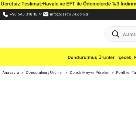
retsiz Teslimat.
Havale ve EFT ile Ödemelerde %3 İndirim Fırs
+90 545 318 18 41
info@gastro34.com.tr
Dondurulmuş Ürünler
İçecek
Anasayfa
Dondurulmuş Ürünler
Donuk Meyve Püreleri
Ponthier Ya