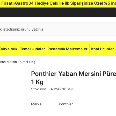
atı.
Gastro34 Hediye Çeki ile İlk Siparişinize Özel %5 İndiri
Kahvaltılık
Temel Gıdalar
Pastacılık Malzemeleri
İthal Ürünler
ban Mersini Püresi 1 Kg
Ponthier Yaban Mersini Püre
1 Kg
Stok Kodu: AJY42N68QG
Marka
Ponthier