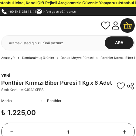
nbul İçine, Kendi Çift Rejimli Araçlarımızla Güvenle Yapıyoruz.
İstanbul İç
+90 545 318 18 41
info@gastro34.com.tr
ARA
Anasayfa
Dondurulmuş Ürünler
Donuk Meyve Püreleri
Ponthier Kırmızı Biber 
YENİ
Ponthier Kırmızı Biber Püresi 1 Kg x 6 Adet
Stok Kodu: MKJSA1XEFS
Marka
Ponthier
₺ 1.225,00