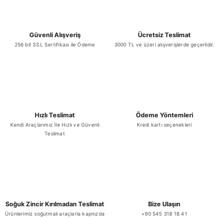
Bu ürüne benzer farklı alternatifler olmalı.
Güvenli Alışveriş
Ücretsiz Teslimat
256 bit SSL Sertifikası ile Ödeme
3000 TL ve üzeri alışverişlerde geçerlidir.
Gönder
Hızlı Teslimat
Ödeme Yöntemleri
Kendi Araçlarımız İle Hızlı ve Güvenli
Kredi kartı seçenekleri
Teslimat
Soğuk Zincir Kırılmadan Teslimat
Bize Ulaşın
Ürünlerimiz soğutmalı araçlarla kapnızda
+90 545 318 18 41