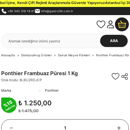
ift Rejimli Araçlarımızla Güvenle Yapıyoruz.
İstanbul İçi 3000 TL ve Üzeri 
+90 545 318 18 41
info@gastro34.com.tr
ARA
Anasayfa
Dondurulmuş Ürünler
Donuk Meyve Püreleri
Ponthier Frambuaz Pür
Ponthier Frambuaz Püresi 1 Kg
Stok Kodu: 8LBU2RDJCP
Marka
Ponthier
%15
₺ 1.250,00
indirim
₺ 1.475,00