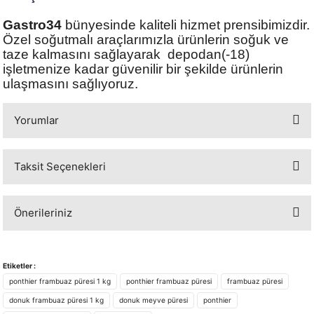
Gastro34
bünyesinde kaliteli hizmet prensibimizdir.
Özel soğutmalı araçlarımızla ürünlerin soğuk ve
taze kalmasını sağlayarak depodan(-18)
işletmenize kadar güvenilir bir şekilde ürünlerin
ulaşmasını sağlıyoruz.
Yorumlar
Taksit Seçenekleri
Bu ürüne ilk yorumu siz yapın!
Önerileriniz
Yorum Yaz
Bu ürünün fiyat bilgisi, resim, ürün açıklamalarında ve diğer konularda
yetersiz gördüğünüz noktaları öneri formunu kullanarak tarafımıza
Etiketler :
iletebilirsiniz.
ponthier frambuaz püresi 1 kg
ponthier frambuaz püresi
frambuaz püresi
Görüş ve önerileriniz için teşekkür ederiz.
donuk frambuaz püresi 1 kg
donuk meyve püresi
ponthier