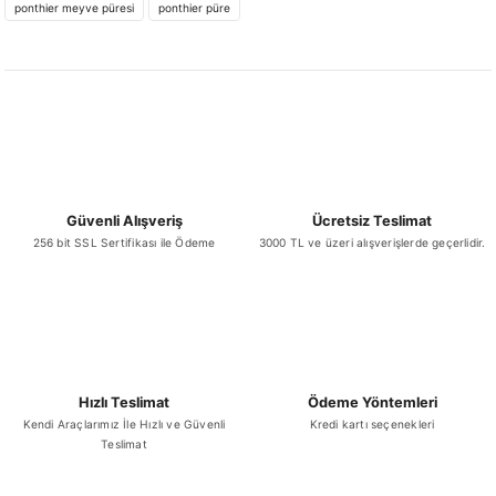
ponthier meyve püresi
ponthier püre
Ürün resmi kalitesiz, bozuk veya görüntülenemiyor.
Ürün açıklamasında eksik bilgiler bulunuyor.
Ürün bilgilerinde hatalar bulunuyor.
Ürün fiyatı diğer sitelerden daha pahalı.
Bu ürüne benzer farklı alternatifler olmalı.
Güvenli Alışveriş
Ücretsiz Teslimat
256 bit SSL Sertifikası ile Ödeme
3000 TL ve üzeri alışverişlerde geçerlidir.
Gönder
Hızlı Teslimat
Ödeme Yöntemleri
Kendi Araçlarımız İle Hızlı ve Güvenli
Kredi kartı seçenekleri
Teslimat