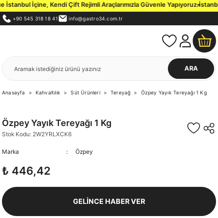
stanbul İçine, Kendi Çift Rejimli Araçlarımızla Güvenle Yapıyoruz.
İstanbul
+90 545 318 18 41
info@gastro34.com.tr
ARA
Anasayfa
Kahvaltılık
Süt Ürünleri
Tereyağ
Özpey Yayık Tereyağı 1 Kg
Özpey Yayık Tereyağı 1 Kg
Stok Kodu: 2W2YRLXCK6
Marka
Özpey
₺ 446,42
GELİNCE HABER VER