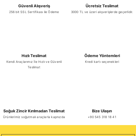
Güvenli Alışveriş
Ücretsiz Teslimat
256 bit SSL Sertifikası ile Ödeme
3000 TL ve üzeri alışverişlerde geçerlidir.
Gönder
Hızlı Teslimat
Ödeme Yöntemleri
Kendi Araçlarımız İle Hızlı ve Güvenli
Kredi kartı seçenekleri
Teslimat
Soğuk Zincir Kırılmadan Teslimat
Bize Ulaşın
Ürünlerimiz soğutmalı araçlarla kapnızda
+90 545 318 18 41