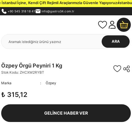
tanbul İçine, Kendi Çift Rejimli Araçlarımızla Güvenle Yapıyoruz.
İstanbul 
+90 545 318 18 41
info@gastro34.com.tr
ARA
Özpey Örgü Peyniri 1 Kg
Stok Kodu: ZHCXM2RYBT
Marka
Özpey
₺ 315,12
GELİNCE HABER VER