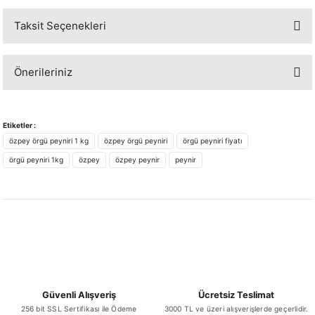
Taksit Seçenekleri
Bu ürüne ilk yorumu siz yapın!
Önerileriniz
Yorum Yaz
Bu ürünün fiyat bilgisi, resim, ürün açıklamalarında ve diğer konularda
yetersiz gördüğünüz noktaları öneri formunu kullanarak tarafımıza
Etiketler :
iletebilirsiniz.
özpey örgü peyniri 1 kg
özpey örgü peyniri
örgü peyniri fiyatı
Görüş ve önerileriniz için teşekkür ederiz.
örgü peyniri 1kg
özpey
özpey peynir
peynir
Ürün resmi kalitesiz, bozuk veya görüntülenemiyor.
Ürün açıklamasında eksik bilgiler bulunuyor.
Ürün bilgilerinde hatalar bulunuyor.
Ürün fiyatı diğer sitelerden daha pahalı.
Bu ürüne benzer farklı alternatifler olmalı.
Güvenli Alışveriş
Ücretsiz Teslimat
256 bit SSL Sertifikası ile Ödeme
3000 TL ve üzeri alışverişlerde geçerlidir.