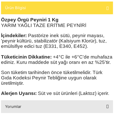
Ürün Bilgisi
Özpey Örgü Peyniri 1 Kg
YARIM YAĞLI TAZE ERİTME PEYNİRİ
İçindekiler:
Pastörize inek sütü, peynir mayası,
'peynir kültürü, stabilizatör (Kalsiyum Klorür), tuz,
emülsifiye edici tuz (E331, E340, E452).
Tüketicinin Dikkatine:
+4°C ile +6°C'de muhafaza
ediniz. Kuru maddede süt yağı oranı en az %25'tir.
Son tüketim tarihinden önce tüketilmelidir. Türk
Gıda Kodeksi Peynir Tebliğine uygun olarak
üretilmiştir.
Alerjen Uyarısı:
Süt ve süt ürünleri (Laktoz) içerir.
Yorumlar