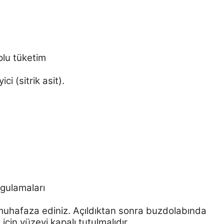
plu tüketim
ci (sitrik asit).
gulamaları
muhafaza ediniz. Açıldıktan sonra buzdolabında
için yüzeyi kapalı tutulmalıdır.