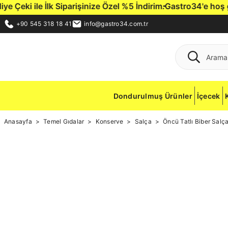
ki ile İlk Siparişinize Özel %5 İndirim.
Gastro34'e hoş geldi
+90 545 318 18 41
info@gastro34.com.tr
Dondurulmuş Ürünler
İçecek
Anasayfa
Temel Gıdalar
Konserve
Salça
Öncü Tatlı Biber Sal