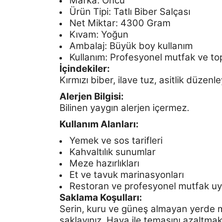
Marka: Öncü
Ürün Tipi: Tatlı Biber Salçası
Net Miktar: 4300 Gram
Kıvam: Yoğun
Ambalaj: Büyük boy kullanım
Kullanım: Profesyonel mutfak ve to
İçindekiler:
Kırmızı biber, ilave tuz, asitlik düzenleyi
Alerjen Bilgisi:
Bilinen yaygın alerjen içe
rmez.
Kullanım Alanları:
Yemek ve sos tarifleri
Kahvaltılık sunumlar
Meze hazırlıkları
Et ve tavuk marinasyonları
Restoran ve profesyonel mutfak uy
Saklama Koşulları:
Serin, kuru ve güneş almayan yerde 
saklayınız. Hava ile temasını azaltmak 