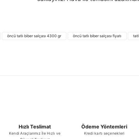
Bu ürünün fiyat bilgisi, resim, ürün açıklamalarında
kullanarak tarafımıza iletebilirsiniz.
Bu ürü
Görüş ve önerileriniz için teşekkür ederiz.
öncü tatlı biber salçası 4300 gr
öncü tatlı biber salçası fiyatı
tat
Ürün resmi kalitesiz, bozuk veya görüntülenemiyor.
Ürün açıklamasında eksik bilgiler bulunuyor.
Ürün bilgilerinde hatalar bulunuyor.
Ürün fiyatı diğer sitelerden daha pahalı.
Bu ürüne benzer farklı alternatifler olmalı.
Hızlı Teslimat
Ödeme Yöntemleri
Kendi Araçlarımız İle Hızlı ve
Kredi kartı seçenekleri