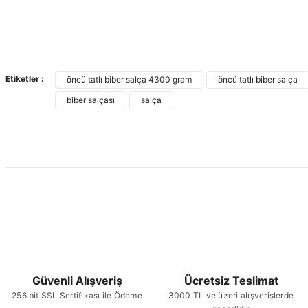
Etiketler :
öncü tatlı biber salça 4300 gram
öncü tatlı biber salça
biber salçası
salça
Güvenli Alışveriş
Ücretsiz Teslimat
256 bit SSL Sertifikası ile Ödeme
3000 TL ve üzeri alışverişlerde