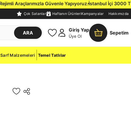
mli Araçlarımızla Güvenle Yapıyoruz.
İstanbul İçi 3000 TL ve
Çok Satanlar
Haftanın Ürünleri
Kampanyalar
Hakkımızda
Giriş Yap
ARA
Sepetim
Üye Ol
Sarf Malzemeleri
Temel Tatlılar