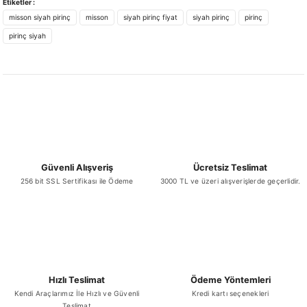
Etiketler :
iletebilirsiniz.
misson siyah pirinç
misson
siyah pirinç fiyat
siyah pirinç
pirinç
Görüş ve önerileriniz için teşekkür ederiz.
pirinç siyah
Ürün resmi kalitesiz, bozuk veya görüntülenemiyor.
Ürün açıklamasında eksik bilgiler bulunuyor.
Ürün bilgilerinde hatalar bulunuyor.
Ürün fiyatı diğer sitelerden daha pahalı.
Bu ürüne benzer farklı alternatifler olmalı.
Güvenli Alışveriş
Ücretsiz Teslimat
256 bit SSL Sertifikası ile Ödeme
3000 TL ve üzeri alışverişlerde geçerlidir.
Gönder
Hızlı Teslimat
Ödeme Yöntemleri
Kendi Araçlarımız İle Hızlı ve Güvenli
Kredi kartı seçenekleri
Teslimat