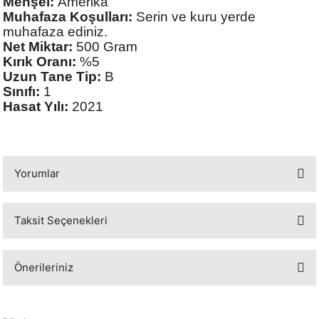
Menşei:
Amerika
Muhafaza Koşulları:
Serin ve kuru yerde
muhafaza ediniz.
Net Miktar:
500 Gram
Kırık Oranı:
%5
Uzun Tane Tip:
B
Sınıfı:
1
Hasat Yılı:
2021
Yorumlar
Taksit Seçenekleri
Bu ürüne ilk yorumu siz yapın!
Önerileriniz
Yorum Yaz
Bu ürünün fiyat bilgisi, resim, ürün açıklamalarında ve diğer konularda
yetersiz gördüğünüz noktaları öneri formunu kullanarak tarafımıza