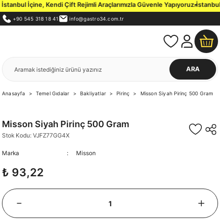
anbul İçine, Kendi Çift Rejimli Araçlarımızla Güvenle Yapıyoruz.
İstanbul İ
+90 545 318 18 41
info@gastro34.com.tr
ARA
Anasayfa
Temel Gıdalar
Bakliyatlar
Pirinç
Misson Siyah Pirinç 500 Gram
Misson Siyah Pirinç 500 Gram
Stok Kodu: VJFZ77GG4X
Marka
Misson
₺ 93,22