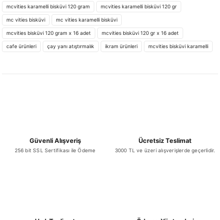
iletebilirsiniz.
mcvities karamelli bisküvi 120 gram
mcvities karamelli bisküvi 120 gr
Görüş ve önerileriniz için teşekkür ederiz.
mc vities bisküvi
mc vities karamelli bisküvi
mcvities bisküvi 120 gram x 16 adet
mcvities bisküvi 120 gr x 16 adet
Ürün resmi kalitesiz, bozuk veya görüntülenemiyor.
cafe ürünleri
çay yanı atıştırmalık
ikram ürünleri
mcvities bisküvi karamelli
Ürün açıklamasında eksik bilgiler bulunuyor.
Ürün bilgilerinde hatalar bulunuyor.
Ürün fiyatı diğer sitelerden daha pahalı.
Bu ürüne benzer farklı alternatifler olmalı.
Güvenli Alışveriş
Ücretsiz Teslimat
256 bit SSL Sertifikası ile Ödeme
3000 TL ve üzeri alışverişlerde geçerlidir.
Gönder