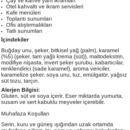
Çay ve kahve yanı ikramları
Otel kahvaltı ve ikram servisleri
Kafe menüleri
Toplantı sunumları
Ofis atıştırmalıkları
Tatlı sunumları
İçindekiler
Buğday unu, şeker, bitkisel yağ (palm), karamel
(%5) (şeker, tam yağlı krema (süt)), maltodekstrin,
modifiye nişasta, invert şeker şurubu, kabartıcılar,
renklendirici (sade karamel), aroma vericiler,
karamelize şeker, soya unu, tuz, emülgatör, yağsız
süt tozu, tarçın.
Alerjen Bilgisi:
Gluten, süt ve soya içerir. Eser miktarda yumurta,
susam ve sert kabuklu meyveler içerebilir.
Muhafaza Koşulları
Serin, kuru ve güneş ışığından uzak ortamda