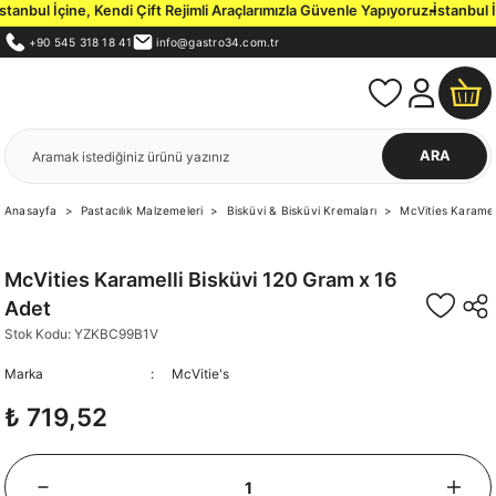
bul İçine, Kendi Çift Rejimli Araçlarımızla Güvenle Yapıyoruz.
İstanbul İçi
+90 545 318 18 41
info@gastro34.com.tr
ARA
Anasayfa
Pastacılık Malzemeleri
Bisküvi & Bisküvi Kremaları
McVities Karamel
McVities Karamelli Bisküvi 120 Gram x 16
Adet
Stok Kodu: YZKBC99B1V
Marka
McVitie's
₺ 719,52