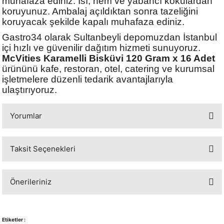
muhafaza ediniz. Isı, nem ve yabancı kokulardan
koruyunuz. Ambalaj açıldıktan sonra tazeliğini
koruyacak şekilde kapalı muhafaza ediniz.
Gastro34 olarak Sultanbeyli depomuzdan İstanbul
içi hızlı ve güvenilir dağıtım hizmeti sunuyoruz.
McVities Karamelli Bisküvi 120 Gram x 16 Adet
ürününü kafe, restoran, otel, catering ve kurumsal
işletmelere düzenli tedarik avantajlarıyla
ulaştırıyoruz.
Yorumlar
Taksit Seçenekleri
Bu ürüne ilk yorumu siz yapın!
Önerileriniz
Yorum Yaz
Bu ürünün fiyat bilgisi, resim, ürün açıklamalarında ve diğer konularda
yetersiz gördüğünüz noktaları öneri formunu kullanarak tarafımıza
Etiketler :