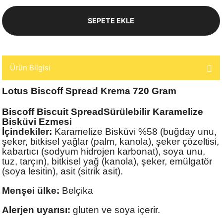
SEPETE EKLE
Ürün Bilgisi
Lotus Biscoff Spread Krema 720 Gram
Biscoff Biscuit Spread
Sürülebilir Karamelize
Bisküvi
Ezmesi
İçindekiler:
Karamelize Bisküvi %58 (buğday unu,
şeker, bitkisel yağlar (palm, kanola), şeker çözeltisi,
kabartıcı (sodyum hidrojen karbonat), soya unu,
tuz, tarçın), bitkisel yağ (kanola), şeker, emülgatör
(soya lesitin), asit (sitrik asit).
Menşei ülke:
Belçika
Alerjen uyarısı:
gluten ve soya içerir.