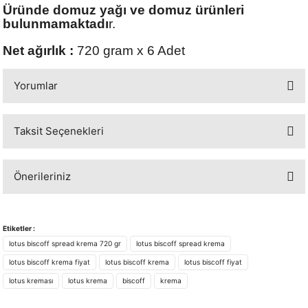
Üründe domuz yağı ve domuz ürünleri
bulunmamaktadı
r.
Net ağırlık :
720 gram x 6 Adet
Yorumlar
Taksit Seçenekleri
Bu ürüne ilk yorumu siz yapın!
Önerileriniz
Yorum Yaz
Bu ürünün fiyat bilgisi, resim, ürün açıklamalarında ve diğer konularda
yetersiz gördüğünüz noktaları öneri formunu kullanarak tarafımıza
Etiketler :
iletebilirsiniz.
lotus biscoff spread krema 720 gr
lotus biscoff spread krema
Görüş ve önerileriniz için teşekkür ederiz.
lotus biscoff krema fiyat
lotus biscoff krema
lotus biscoff fiyat
lotus kreması
lotus krema
biscoff
krema
Ürün resmi kalitesiz, bozuk veya görüntülenemiyor.
Ürün açıklamasında eksik bilgiler bulunuyor.