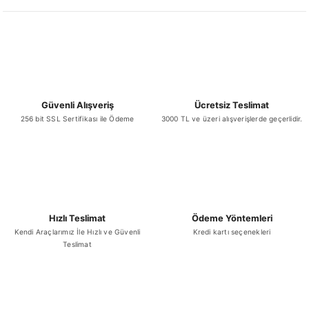
Ürün bilgilerinde hatalar bulunuyor.
Ürün fiyatı diğer sitelerden daha pahalı.
Bu ürüne benzer farklı alternatifler olmalı.
Güvenli Alışveriş
Ücretsiz Teslimat
256 bit SSL Sertifikası ile Ödeme
3000 TL ve üzeri alışverişlerde geçerlidir.
Gönder
Hızlı Teslimat
Ödeme Yöntemleri
Kendi Araçlarımız İle Hızlı ve Güvenli
Kredi kartı seçenekleri
Teslimat