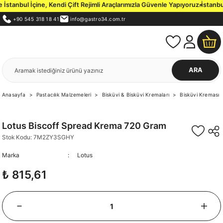
tanbul İçine, Kendi Çift Rejimli Araçlarımızla Güvenle Yapıyoruz.
İstanbul 
+90 545 318 18 41
info@gastro34.com.tr
ARA
Anasayfa
Pastacılık Malzemeleri
Bisküvi & Bisküvi Kremaları
Bisküvi Kreması
Lotus Biscoff Spread Krema 720 Gram
Stok Kodu: 7M2ZY3SGHY
Marka
Lotus
₺ 815,61