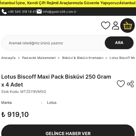
anbul İçine, Kendi Çift Rejimli Araçlarımızla Güvenle Yapıyoruz.
İstanbul İ
+90 545 318 18 41
info@gastro34.com.tr
ARA
Anasayfa
Pastacılık Malzemeleri
Bisküvi & Bisküvi Kremaları
Lotus Biscoff Ma
Lotus Biscoff Maxi Pack Bisküvi 250 Gram
x 4 Adet
Stok Kodu: MTZSY9VMSG
Marka
Lotus
₺ 919,10
GELİNCE HABER VER