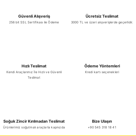
Bu ürüne benzer farklı alternatifler olmalı.
Güvenli Alışveriş
Ücretsiz Teslimat
256 bit SSL Sertifikası ile Ödeme
3000 TL ve üzeri alışverişlerde geçerlidir.
Gönder
Hızlı Teslimat
Ödeme Yöntemleri
Kendi Araçlarımız İle Hızlı ve Güvenli
Kredi kartı seçenekleri
Teslimat
Soğuk Zincir Kırılmadan Teslimat
Bize Ulaşın
Ürünlerimiz soğutmalı araçlarla kapnızda
+90 545 318 18 41