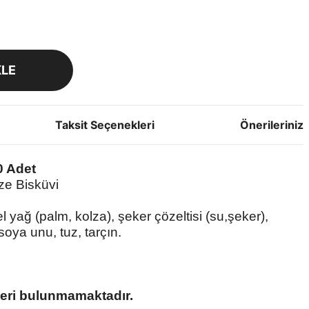
KLE
Taksit Seçenekleri
Önerileriniz
0 Adet
ze Bisküvi
l yağ (palm, kolza), şeker çözeltisi (su,şeker),
oya unu, tuz, tarçın.
eri bulunmamaktadır.