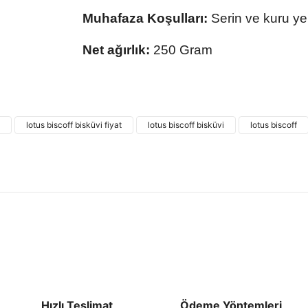
Muhafaza Koşulları:
Serin ve kuru ye
Net ağırlık:
250 Gram
Bu ürünün fiyat bilgisi, resim, ürün açıklamalarında
kullanarak tarafımıza iletebilirsiniz.
Bu ürü
Görüş ve önerileriniz için teşekkür ederiz.
lotus biscoff bisküvi fiyat
lotus biscoff bisküvi
lotus biscoff
Ürün resmi kalitesiz, bozuk veya görüntülenemiyor.
Ürün açıklamasında eksik bilgiler bulunuyor.
Ürün bilgilerinde hatalar bulunuyor.
Ürün fiyatı diğer sitelerden daha pahalı.
Bu ürüne benzer farklı alternatifler olmalı.
Hızlı Teslimat
Ödeme Yöntemleri