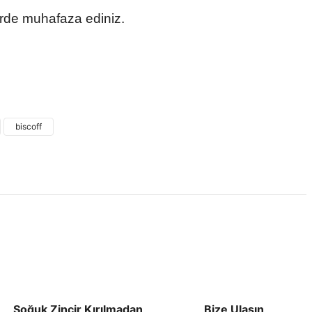
rde muhafaza ediniz.
 ve diğer konularda yetersiz gördüğünüz noktaları öneri formunu
ne ilk yorumu siz yapın!
biscoff
Yorum Yaz
Soğuk Zincir Kırılmadan
Bize Ulaşın