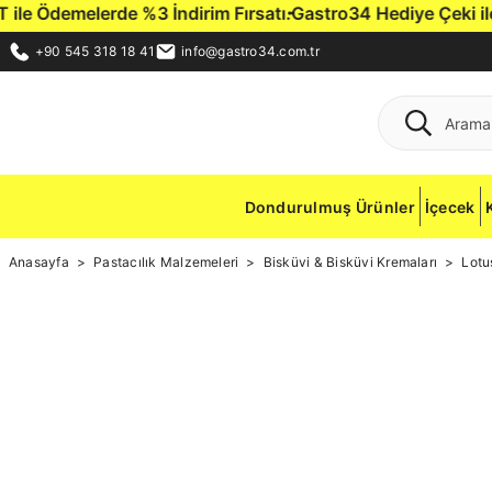
le Ödemelerde %3 İndirim Fırsatı.
Gastro34 Hediye Çeki ile İl
+90 545 318 18 41
info@gastro34.com.tr
Dondurulmuş Ürünler
İçecek
Anasayfa
Pastacılık Malzemeleri
Bisküvi & Bisküvi Kremaları
Lotu