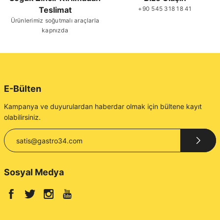
Teslimat
+90 545 318 18 41
Gönder
Ürünlerimiz soğutmalı araçlarla
kapnızda
E-Bülten
Kampanya ve duyurulardan haberdar olmak için bültene kayıt
olabilirsiniz.
Sosyal Medya