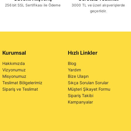
256 bit SSL Sertifikası ile Ödeme
3000 TL ve üzeri alışverişlerde
geçerlidir.
Kurumsal
Hızlı Linkler
Hakkımızda
Blog
Vizyonumuz
Yardım
Misyonumuz
Bize Ulaşın
Teslimat Bölgelerimiz
Sıkça Sorulan Sorular
Sipariş ve Teslimat
Müşteri Şikayet Formu
Sipariş Takibi
Kampanyalar