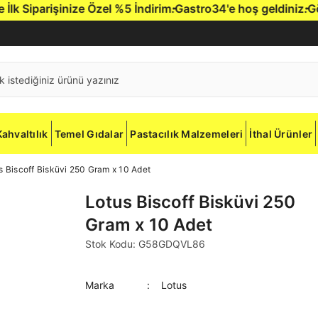
k Siparişinize Özel %5 İndirim.
Gastro34'e hoş geldiniz.
Gönd
Kahvaltılık
Temel Gıdalar
Pastacılık Malzemeleri
İthal Ürünler
s Biscoff Bisküvi 250 Gram x 10 Adet
Lotus Biscoff Bisküvi 250
Gram x 10 Adet
Stok Kodu: G58GDQVL86
Marka
Lotus