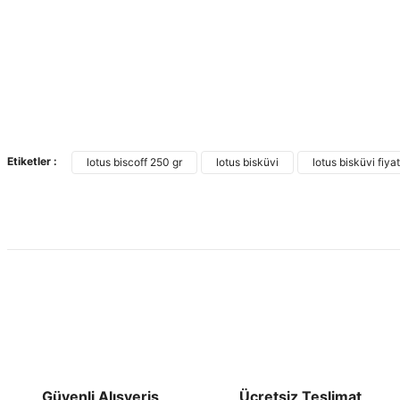
Etiketler :
lotus biscoff 250 gr
lotus bisküvi
lotus bisküvi fiyat
Güvenli Alışveriş
Ücretsiz Teslimat