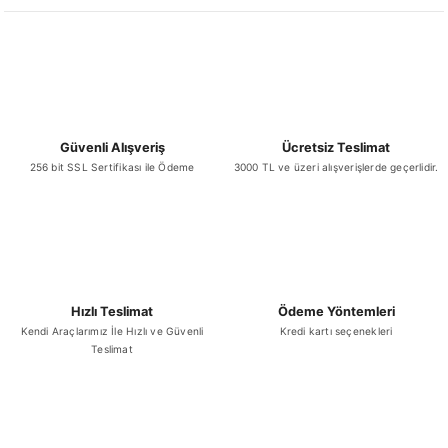
Ürün açıklamasında eksik bilgiler bulunuyor.
Ürün bilgilerinde hatalar bulunuyor.
Ürün fiyatı diğer sitelerden daha pahalı.
Bu ürüne benzer farklı alternatifler olmalı.
Güvenli Alışveriş
Ücretsiz Teslimat
256 bit SSL Sertifikası ile Ödeme
3000 TL ve üzeri alışverişlerde geçerlidir.
Gönder
Hızlı Teslimat
Ödeme Yöntemleri
Kendi Araçlarımız İle Hızlı ve Güvenli
Kredi kartı seçenekleri
Teslimat