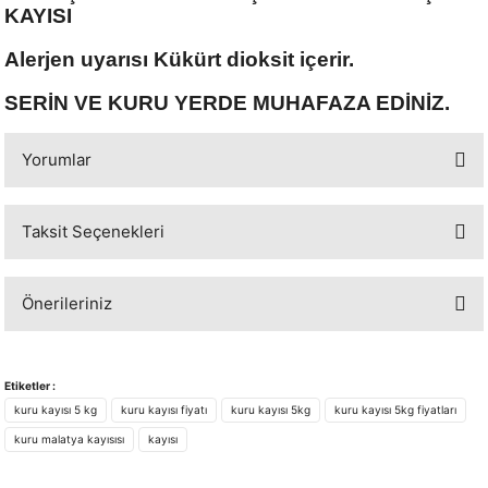
KAYISI
Alerjen uyarısı Kükürt dioksit içerir.
SERİN VE KURU YERDE MUHAFAZA EDİNİZ.
Yorumlar
Taksit Seçenekleri
Bu ürüne ilk yorumu siz yapın!
Önerileriniz
Yorum Yaz
Bu ürünün fiyat bilgisi, resim, ürün açıklamalarında ve diğer konularda
yetersiz gördüğünüz noktaları öneri formunu kullanarak tarafımıza
Etiketler :
iletebilirsiniz.
kuru kayısı 5 kg
kuru kayısı fiyatı
kuru kayısı 5kg
kuru kayısı 5kg fiyatları
Görüş ve önerileriniz için teşekkür ederiz.
kuru malatya kayısısı
kayısı
Ürün resmi kalitesiz, bozuk veya görüntülenemiyor.