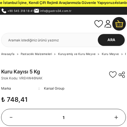
stanbul İçine, Kendi Çift Rejimli Araçlarımızla Güvenle Yapıyoruz.
İstanbul
+90 545 318 18 41
info@gastro34.com.tr
ARA
Anasayfa
Pastacılık Malzemeleri
Kuruyemiş ve Kuru Meyve
Kuru Meyve
K
Kuru Kayısı 5 Kg
Stok Kodu: VREHW46NAK
Marka
Karsal Group
₺ 748,41