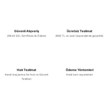
Ürün bilgilerinde hatalar bulunuyor.
Ürün fiyatı diğer sitelerden daha pahalı.
Bu ürüne benzer farklı alternatifler olmalı.
Güvenli Alışveriş
Ücretsiz Teslimat
256 bit SSL Sertifikası ile Ödeme
3000 TL ve üzeri alışverişlerde geçerlidir.
Gönder
Hızlı Teslimat
Ödeme Yöntemleri
Kendi Araçlarımız İle Hızlı ve Güvenli
Kredi kartı seçenekleri
Teslimat