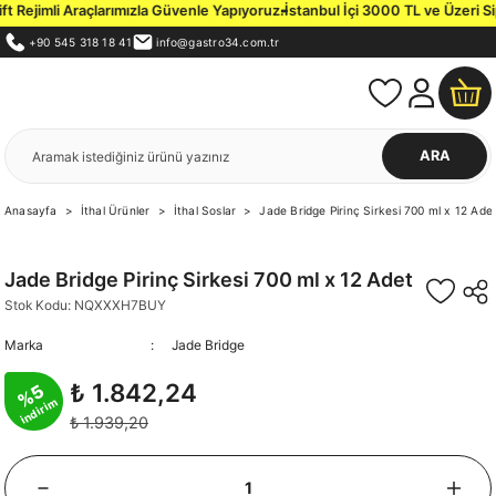
jimli Araçlarımızla Güvenle Yapıyoruz.
İstanbul İçi 3000 TL ve Üzeri Sipariş
+90 545 318 18 41
info@gastro34.com.tr
ARA
Anasayfa
İthal Ürünler
İthal Soslar
Jade Bridge Pirinç Sirkesi 700 ml x 12 Ade
Jade Bridge Pirinç Sirkesi 700 ml x 12 Adet
Stok Kodu: NQXXXH7BUY
Marka
Jade Bridge
₺ 1.842,24
%5
indirim
₺ 1.939,20