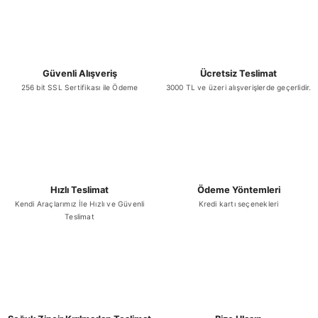
Ürün fiyatı diğer sitelerden daha pahalı.
Bu ürüne benzer farklı alternatifler olmalı.
Güvenli Alışveriş
Ücretsiz Teslimat
256 bit SSL Sertifikası ile Ödeme
3000 TL ve üzeri alışverişlerde geçerlidir.
Gönder
Hızlı Teslimat
Ödeme Yöntemleri
Kendi Araçlarımız İle Hızlı ve Güvenli
Kredi kartı seçenekleri
Teslimat