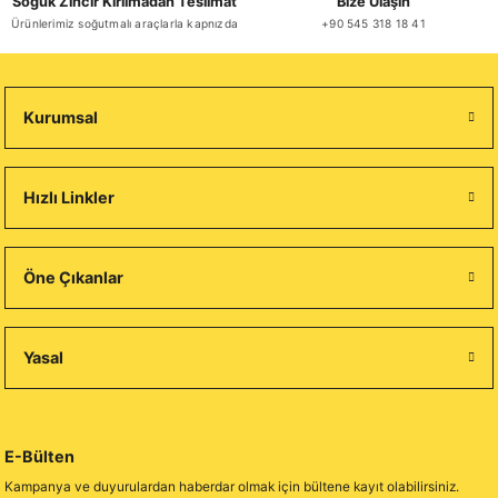
Soğuk Zincir Kırılmadan Teslimat
Bize Ulaşın
Ürünlerimiz soğutmalı araçlarla kapnızda
+90 545 318 18 41
Kurumsal
Hızlı Linkler
Öne Çıkanlar
Yasal
E-Bülten
Kampanya ve duyurulardan haberdar olmak için bültene kayıt olabilirsiniz.