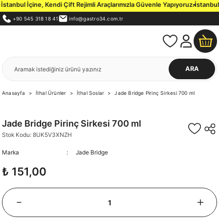
anbul İçine, Kendi Çift Rejimli Araçlarımızla Güvenle Yapıyoruz.
İstanbul İ
+90 545 318 18 41
info@gastro34.com.tr
ARA
Anasayfa
İthal Ürünler
İthal Soslar
Jade Bridge Pirinç Sirkesi 700 ml
Jade Bridge Pirinç Sirkesi 700 ml
Stok Kodu: 8UK5V3XNZH
Marka
Jade Bridge
₺ 151,00