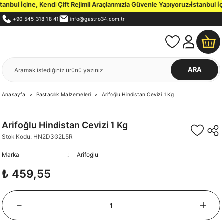
bul İçine, Kendi Çift Rejimli Araçlarımızla Güvenle Yapıyoruz.
İstanbul İçi
+90 545 318 18 41
info@gastro34.com.tr
ARA
Anasayfa
Pastacılık Malzemeleri
Arifoğlu Hindistan Cevizi 1 Kg
Arifoğlu Hindistan Cevizi 1 Kg
Stok Kodu: HN2D3G2L5R
Marka
Arifoğlu
₺ 459,55