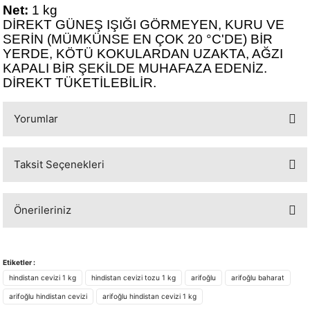
Net:
1 kg
DİREKT GÜNEŞ IŞIĞI GÖRMEYEN, KURU VE
SERİN (MÜMKÜNSE EN ÇOK 20 °C'DE) BİR
YERDE, KÖTÜ KOKULARDAN UZAKTA, AĞZI
KAPALI BİR ŞEKİLDE MUHAFAZA EDENİZ.
DİREKT TÜKETİLEBİLİR.
Yorumlar
Taksit Seçenekleri
Bu ürüne ilk yorumu siz yapın!
Önerileriniz
Yorum Yaz
Bu ürünün fiyat bilgisi, resim, ürün açıklamalarında ve diğer konularda
yetersiz gördüğünüz noktaları öneri formunu kullanarak tarafımıza
Etiketler :
iletebilirsiniz.
hindistan cevizi 1 kg
hindistan cevizi tozu 1 kg
arifoğlu
arifoğlu baharat
Görüş ve önerileriniz için teşekkür ederiz.
arifoğlu hindistan cevizi
arifoğlu hindistan cevizi 1 kg