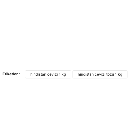
Etiketler :
hindistan cevizi 1 kg
hindistan cevizi tozu 1 kg