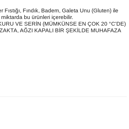
Fıstığı, Fındık, Badem, Galeta Unu (Gluten) ile
miktarda bu ürünleri içerebilir.
KURU VE SERİN (MÜMKÜNSE EN ÇOK 20 °C'DE)
AKTA, AĞZI KAPALI BİR ŞEKİLDE MUHAFAZA
 ve diğer konularda yetersiz gördüğünüz noktaları öneri formunu
ne ilk yorumu siz yapın!
Yorum Yaz