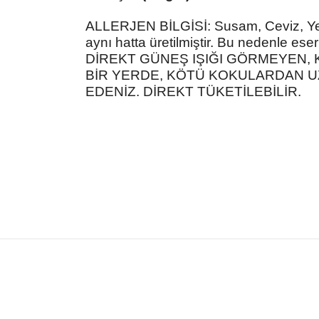
ALLERJEN BİLGİSİ: Susam, Ceviz, Yer 
aynı hatta üretilmiştir. Bu nedenle eser 
DİREKT GÜNEŞ IŞIĞI GÖRMEYEN, 
BİR YERDE, KÖTÜ KOKULARDAN UZ
EDENİZ. DİREKT TÜKETİLEBİLİR.
Bu ürünün fiyat bilgisi, resim, ürün açıklamalarında
kullanarak tarafımıza iletebilirsiniz.
Bu ürü
Görüş ve önerileriniz için teşekkür ederiz.
Ürün resmi kalitesiz, bozuk veya görüntülenemiyor.
Ürün açıklamasında eksik bilgiler bulunuyor.
Ürün bilgilerinde hatalar bulunuyor.
Ürün fiyatı diğer sitelerden daha pahalı.
Bu ürüne benzer farklı alternatifler olmalı.