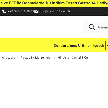
EFT ile Ödemelerde %3 İndirim Fırsatı.
Gastro34 Hediye Çeki i
+90 545 318 18 41
info@gastro34.com.tr
Dondurulmuş Ürünler
İçecek
Anasayfa
Pastacılık Malzemeleri
Hindistan Cevizi 1 Kg