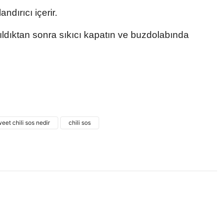
ndırıcı içerir.
ıldıktan sonra sıkıcı kapatın ve buzdolabında
 ve diğer konularda yetersiz gördüğünüz noktaları öneri formunu
ne ilk yorumu siz yapın!
eet chili sos nedir
chili sos
Yorum Yaz