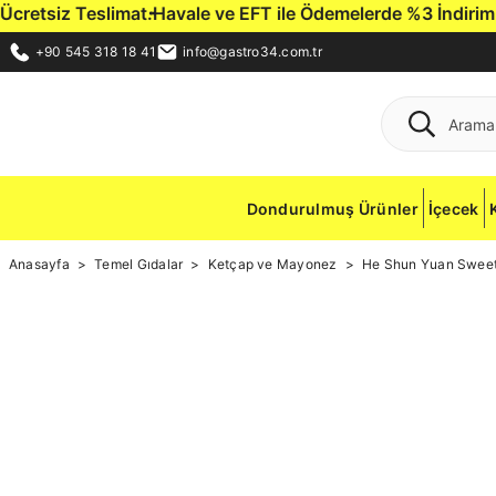
etsiz Teslimat.
Havale ve EFT ile Ödemelerde %3 İndirim Fırs
+90 545 318 18 41
info@gastro34.com.tr
Dondurulmuş Ürünler
İçecek
Anasayfa
Temel Gıdalar
Ketçap ve Mayonez
He Shun Yuan Sweet 