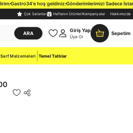
m.
Gastro34'e hoş geldiniz.
Gönderimlerimizi Sadece İstanbul 
Çok Satanlar
Haftanın Ürünleri
Kampanyalar
Hakkımızda
Giriş Yap
ARA
Sepetim
Üye Ol
Sarf Malzemeleri
Temel Tatlılar
00