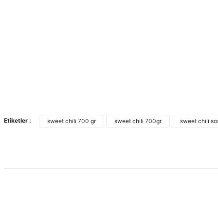
Etiketler :
sweet chili 700 gr
sweet chili 700gr
sweet chili so