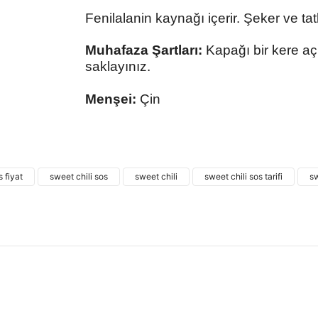
Fenilalanin kaynağı içerir. Şeker ve tatla
Muhafaza Şartları:
Kapağı bir kere aç
saklayınız.
Menşei:
Çin
Bu ürünün fiyat bilgisi, resim, ürün açıklamalarında
kullanarak tarafımıza iletebilirsiniz.
Bu ürü
Görüş ve önerileriniz için teşekkür ederiz.
s fiyat
sweet chili sos
sweet chili
sweet chili sos tarifi
sw
Ürün resmi kalitesiz, bozuk veya görüntülenemiyor.
Ürün açıklamasında eksik bilgiler bulunuyor.
Ürün bilgilerinde hatalar bulunuyor.
Ürün fiyatı diğer sitelerden daha pahalı.
Bu ürüne benzer farklı alternatifler olmalı.