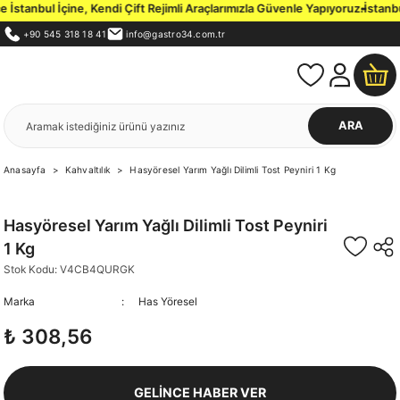
stanbul İçine, Kendi Çift Rejimli Araçlarımızla Güvenle Yapıyoruz.
İstanbul
+90 545 318 18 41
info@gastro34.com.tr
ARA
Anasayfa
Kahvaltılık
Hasyöresel Yarım Yağlı Dilimli Tost Peyniri 1 Kg
Hasyöresel Yarım Yağlı Dilimli Tost Peyniri
1 Kg
Stok Kodu: V4CB4QURGK
Marka
Has Yöresel
₺ 308,56
GELİNCE HABER VER