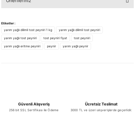
Önerileriniz
Yorum Yaz
Bu ürünün fiyat bilgisi, resim, ürün açıklamalarında ve diğer konularda
yetersiz gördüğünüz noktaları öneri formunu kullanarak tarafımıza
Etiketler :
iletebilirsiniz.
yarım yağlı dilimli tost peyniri 1 kg
yarım yağlı dilimli tost peyniri
Görüş ve önerileriniz için teşekkür ederiz.
yarım yağlı tost peyniri
tost peyniri fiyat
tost peyniri
yarım yağlı eritme peyniri
peynir
yarım yağlı peynir
Ürün resmi kalitesiz, bozuk veya görüntülenemiyor.
Ürün açıklamasında eksik bilgiler bulunuyor.
Ürün bilgilerinde hatalar bulunuyor.
Ürün fiyatı diğer sitelerden daha pahalı.
Bu ürüne benzer farklı alternatifler olmalı.
Güvenli Alışveriş
Ücretsiz Teslimat
256 bit SSL Sertifikası ile Ödeme
3000 TL ve üzeri alışverişlerde geçerlidir.
Gönder