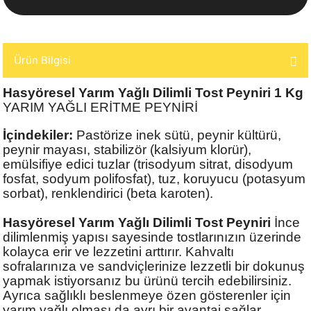
Ürün Bilgisi
Hasyöresel Yarım Yağlı Dilimli Tost Peyniri 1 Kg
YARIM YAĞLI ERİTME PEYNİRİ
İçindekiler:
Pastörize inek sütü, peynir kültürü,
peynir mayası, stabilizör (kalsiyum klorür),
emülsifiye edici tuzlar (trisodyum sitrat, disodyum
fosfat, sodyum polifosfat), tuz, koruyucu (potasyum
sorbat), renklendirici (beta karoten).
Hasyöresel Yarım Yağlı Dilimli Tost Peyniri
İnce
dilimlenmiş yapısı sayesinde tostlarınızın üzerinde
kolayca erir ve lezzetini arttırır. Kahvaltı
sofralarınıza ve sandviçlerinize lezzetli bir dokunuş
yapmak istiyorsanız bu ürünü tercih edebilirsiniz.
Ayrıca sağlıklı beslenmeye özen gösterenler için
yarım yağlı olması da ayrı bir avantaj sağlar.