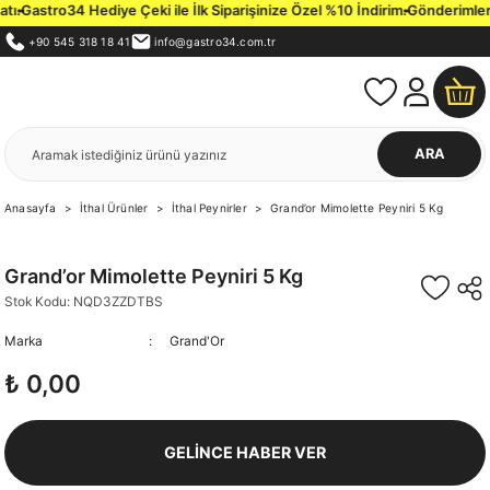
ı.
Gastro34 Hediye Çeki ile İlk Siparişinize Özel %10 İndirim.
Gönderimlerimi
+90 545 318 18 41
info@gastro34.com.tr
ARA
Anasayfa
İthal Ürünler
İthal Peynirler
Grand’or Mimolette Peyniri 5 Kg
Grand’or Mimolette Peyniri 5 Kg
Stok Kodu: NQD3ZZDTBS
Marka
Grand'Or
₺ 0,00
GELİNCE HABER VER