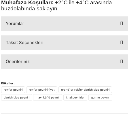
Muhafaza Koşulları:
+2°C ile +4°C arasında
buzdolabında saklayın.
Yorumlar
Taksit Seçenekleri
Bu ürüne ilk yorumu siz yapın!
Önerileriniz
Yorum Yaz
Bu ürünün fiyat bilgisi, resim, ürün açıklamalarında ve diğer konularda
yetersiz gördüğünüz noktaları öneri formunu kullanarak tarafımıza
Etiketler :
iletebilirsiniz.
rokfor peyniri
rokfor peyniri fiyat
grand`or rokfor danish blue peyniri
Görüş ve önerileriniz için teşekkür ederiz.
danish blue peyniri
mavi küflü peynir
ithal peynirler
gurme peynir
Ürün resmi kalitesiz, bozuk veya görüntülenemiyor.
Ürün açıklamasında eksik bilgiler bulunuyor.
Ürün bilgilerinde hatalar bulunuyor.