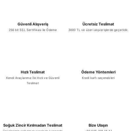
Ürün fiyatı diğer sitelerden daha pahalı.
Bu ürüne benzer farklı alternatifler olmalı.
Güvenli Alışveriş
Ücretsiz Teslimat
256 bit SSL Sertifikası ile Ödeme
3000 TL ve üzeri alışverişlerde geçerlidir.
Gönder
Hızlı Teslimat
Ödeme Yöntemleri
Kendi Araçlarımız İle Hızlı ve Güvenli
Kredi kartı seçenekleri
Teslimat
Soğuk Zincir Kırılmadan Teslimat
Bize Ulaşın