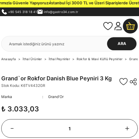
zla Güvenle Yapıyoruz.
İstanbul İçi 3000 TL ve Üzeri Siparişlerde Ücretsiz 
+90 545 318 18 41
info@gastro34.com.tr
ARA
Anasayfa
İthal Ürünler
İthal Peynirler
Rokfor & Mavi Küflü Peynirler
Grand`
Grand`or Rokfor Danish Blue Peyniri 3 Kg
Stok Kodu: K6TV4432GR
Marka
Grand'Or
₺ 3.033,03