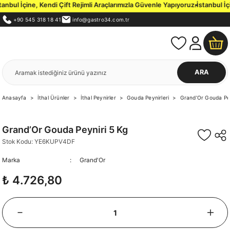
bul İçine, Kendi Çift Rejimli Araçlarımızla Güvenle Yapıyoruz.
İstanbul İçi
+90 545 318 18 41
info@gastro34.com.tr
ARA
Anasayfa
İthal Ürünler
İthal Peynirler
Gouda Peynirleri
Grand’Or Gouda Pey
Grand’Or Gouda Peyniri 5 Kg
Stok Kodu: YE6KUPV4DF
Marka
Grand'Or
₺ 4.726,80