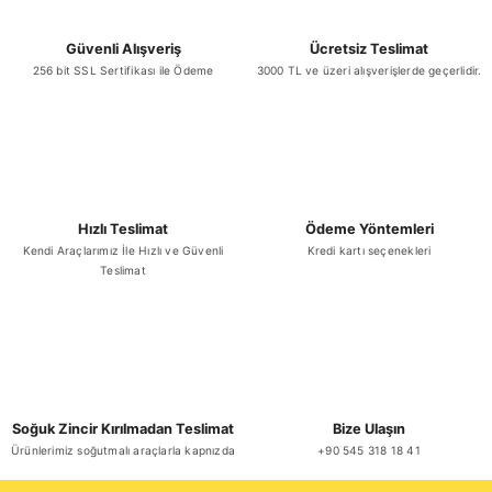
Güvenli Alışveriş
Ücretsiz Teslimat
256 bit SSL Sertifikası ile Ödeme
3000 TL ve üzeri alışverişlerde geçerlidir.
Gönder
Hızlı Teslimat
Ödeme Yöntemleri
Kendi Araçlarımız İle Hızlı ve Güvenli
Kredi kartı seçenekleri
Teslimat
Soğuk Zincir Kırılmadan Teslimat
Bize Ulaşın
Ürünlerimiz soğutmalı araçlarla kapnızda
+90 545 318 18 41