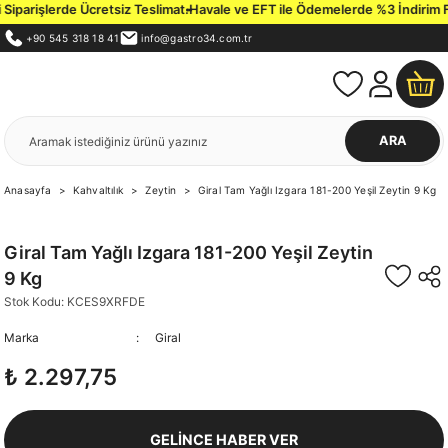
iparişlerde Ücretsiz Teslimat.
Havale ve EFT ile Ödemelerde %3 İndirim Fır
+90 545 318 18 41
info@gastro34.com.tr
ARA
Anasayfa
Kahvaltılık
Zeytin
Giral Tam Yağlı Izgara 181-200 Yeşil Zeytin 9 Kg
Giral Tam Yağlı Izgara 181-200 Yeşil Zeytin
9 Kg
Stok Kodu: KCES9XRFDE
Marka
Giral
₺ 2.297,75
GELİNCE HABER VER