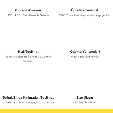
Güvenli Alışveriş
Ücretsiz Teslimat
256 bit SSL Sertifikası ile Ödeme
3000 TL ve üzeri alışverişlerde geçerlidir.
Gönder
Hızlı Teslimat
Ödeme Yöntemleri
Kendi Araçlarımız İle Hızlı ve Güvenli
Kredi kartı seçenekleri
Teslimat
Soğuk Zincir Kırılmadan Teslimat
Bize Ulaşın
Ürünlerimiz soğutmalı araçlarla kapnızda
+90 545 318 18 41