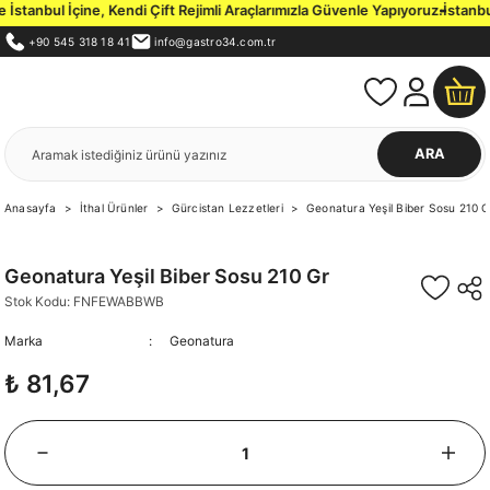
tanbul İçine, Kendi Çift Rejimli Araçlarımızla Güvenle Yapıyoruz.
İstanbul 
+90 545 318 18 41
info@gastro34.com.tr
ARA
Anasayfa
İthal Ürünler
Gürcistan Lezzetleri
Geonatura Yeşil Biber Sosu 210 G
Geonatura Yeşil Biber Sosu 210 Gr
Stok Kodu: FNFEWABBWB
Marka
Geonatura
₺ 81,67