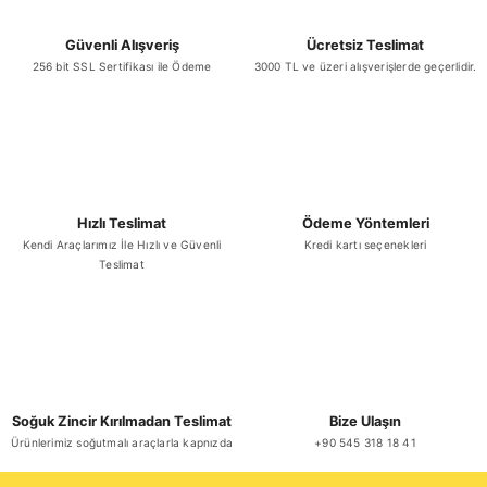
Güvenli Alışveriş
Ücretsiz Teslimat
256 bit SSL Sertifikası ile Ödeme
3000 TL ve üzeri alışverişlerde geçerlidir.
Gönder
Hızlı Teslimat
Ödeme Yöntemleri
Kendi Araçlarımız İle Hızlı ve Güvenli
Kredi kartı seçenekleri
Teslimat
Soğuk Zincir Kırılmadan Teslimat
Bize Ulaşın
Ürünlerimiz soğutmalı araçlarla kapnızda
+90 545 318 18 41