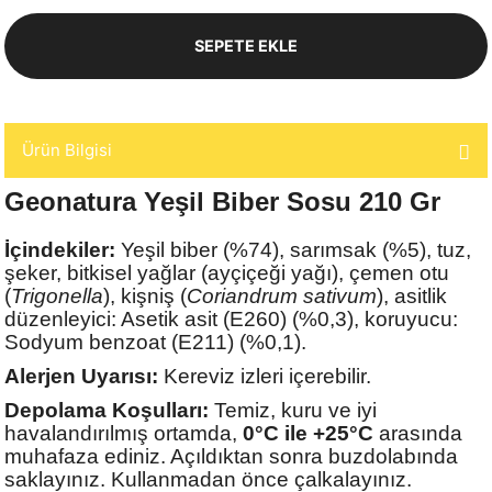
SEPETE EKLE
Ürün Bilgisi
Geonatura Yeşil Biber Sosu 210 Gr
İçindekiler:
Yeşil biber (%74), sarımsak (%5), tuz,
şeker, bitkisel yağlar (ayçiçeği yağı), çemen otu
(
Trigonella
), kişniş (
Coriandrum sativum
), asitlik
düzenleyici: Asetik asit (E260) (%0,3), koruyucu:
Sodyum benzoat (E211) (%0,1).
Alerjen Uyarısı:
Kereviz izleri içerebilir.
Depolama Koşulları:
Temiz, kuru ve iyi
havalandırılmış ortamda,
0°C ile +25°C
arasında
muhafaza ediniz. Açıldıktan sonra buzdolabında
saklayınız. Kullanmadan önce çalkalayınız.