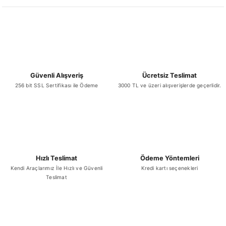
Ürün bilgilerinde hatalar bulunuyor.
Ürün fiyatı diğer sitelerden daha pahalı.
Bu ürüne benzer farklı alternatifler olmalı.
Güvenli Alışveriş
Ücretsiz Teslimat
256 bit SSL Sertifikası ile Ödeme
3000 TL ve üzeri alışverişlerde geçerlidir.
Gönder
Hızlı Teslimat
Ödeme Yöntemleri
Kendi Araçlarımız İle Hızlı ve Güvenli
Kredi kartı seçenekleri
Teslimat