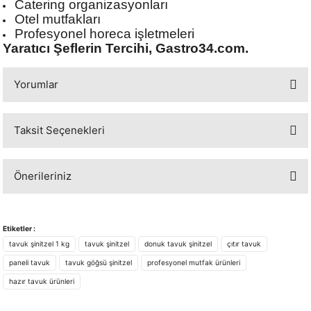
Catering organizasyonları
Otel mutfakları
Profesyonel horeca işletmeleri
Yaratıcı Şeflerin Tercihi, Gastro34.com.
Yorumlar
Taksit Seçenekleri
Bu ürüne ilk yorumu siz yapın!
Önerileriniz
Yorum Yaz
Bu ürünün fiyat bilgisi, resim, ürün açıklamalarında ve diğer konularda
yetersiz gördüğünüz noktaları öneri formunu kullanarak tarafımıza
Etiketler :
iletebilirsiniz.
tavuk şinitzel 1 kg
tavuk şinitzel
donuk tavuk şinitzel
çıtır tavuk
Görüş ve önerileriniz için teşekkür ederiz.
paneli tavuk
tavuk göğsü şinitzel
profesyonel mutfak ürünleri
hazır tavuk ürünleri
Ürün resmi kalitesiz, bozuk veya görüntülenemiyor.
Ürün açıklamasında eksik bilgiler bulunuyor.