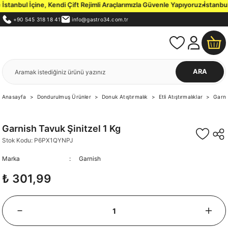
anbul İçine, Kendi Çift Rejimli Araçlarımızla Güvenle Yapıyoruz.
İstanbul İ
+90 545 318 18 41
info@gastro34.com.tr
ARA
Anasayfa
Dondurulmuş Ürünler
Donuk Atıştırmalık
Etli Atıştırmalıklar
Garni
Garnish Tavuk Şinitzel 1 Kg
Stok Kodu: P6PX1QYNPJ
Marka
Garnish
₺ 301,99