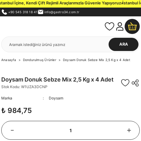
nbul İçine, Kendi Çift Rejimli Araçlarımızla Güvenle Yapıyoruz.
İstanbul İç
+90 545 318 18 41
info@gastro34.com.tr
ARA
Anasayfa
Dondurulmuş Ürünler
Doysam Donuk Sebze Mix 2,5 Kg x 4 Adet
Doysam Donuk Sebze Mix 2,5 Kg x 4 Adet
Stok Kodu: W1UZA3DCNP
Marka
Doysam
₺ 984,75