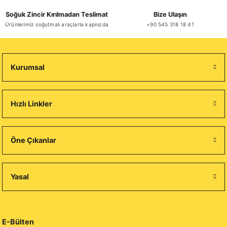
Soğuk Zincir Kırılmadan Teslimat
Bize Ulaşın
Ürünlerimiz soğutmalı araçlarla kapnızda
+90 545 318 18 41
Kurumsal
Hızlı Linkler
Öne Çıkanlar
Yasal
E-Bülten