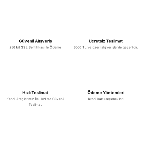
Ürün bilgilerinde hatalar bulunuyor.
Ürün fiyatı diğer sitelerden daha pahalı.
Bu ürüne benzer farklı alternatifler olmalı.
Güvenli Alışveriş
Ücretsiz Teslimat
256 bit SSL Sertifikası ile Ödeme
3000 TL ve üzeri alışverişlerde geçerlidir.
Gönder
Hızlı Teslimat
Ödeme Yöntemleri
Kendi Araçlarımız İle Hızlı ve Güvenli
Kredi kartı seçenekleri
Teslimat