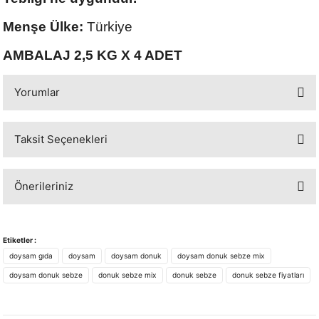
Menşe Ülke:
Türkiye
AMBALAJ 2,5 KG X 4 ADET
Yorumlar
Taksit Seçenekleri
Bu ürüne ilk yorumu siz yapın!
Önerileriniz
Yorum Yaz
Bu ürünün fiyat bilgisi, resim, ürün açıklamalarında ve diğer konularda
yetersiz gördüğünüz noktaları öneri formunu kullanarak tarafımıza
Etiketler :
iletebilirsiniz.
doysam gıda
doysam
doysam donuk
doysam donuk sebze mix
Görüş ve önerileriniz için teşekkür ederiz.
doysam donuk sebze
donuk sebze mix
donuk sebze
donuk sebze fiyatları
Ürün resmi kalitesiz, bozuk veya görüntülenemiyor.
Ürün açıklamasında eksik bilgiler bulunuyor.