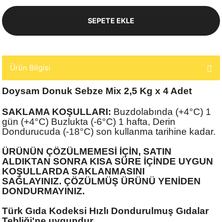
SEPETE EKLE
Ürün Bilgisi
Doysam Donuk Sebze Mix 2,5 Kg x 4 Adet
SAKLAMA KOŞULLARI:
Buzdolabında (+4°C) 1
gün (+4°C) Buzlukta (-6°C) 1 hafta, Derin
Dondurucuda (-18°C) son kullanma tarihine kadar.
ÜRÜNÜN ÇÖZÜLMEMESİ İÇİN, SATIN
ALDIKTAN SONRA KISA SÜRE İÇİNDE UYGUN
KOŞULLARDA SAKLANMASINI
SAĞLAYINIZ.
ÇÖZÜLMÜŞ ÜRÜNÜ YENİDEN
DONDURMAYINIZ.
Türk Gıda Kodeksi Hızlı Dondurulmuş Gıdalar
Tebliği'ne uygundur.