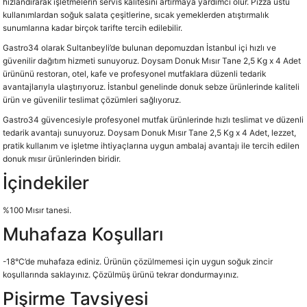
hızlandırarak işletmelerin servis kalitesini artırmaya yardımcı olur. Pizza üstü
kullanımlardan soğuk salata çeşitlerine, sıcak yemeklerden atıştırmalık
sunumlarına kadar birçok tarifte tercih edilebilir.
Gastro34 olarak Sultanbeyli’de bulunan depomuzdan İstanbul içi hızlı ve
güvenilir dağıtım hizmeti sunuyoruz. Doysam Donuk Mısır Tane 2,5 Kg x 4 Adet
ürününü restoran, otel, kafe ve profesyonel mutfaklara düzenli tedarik
avantajlarıyla ulaştırıyoruz. İstanbul genelinde donuk sebze ürünlerinde kaliteli
ürün ve güvenilir teslimat çözümleri sağlıyoruz.
Gastro34 güvencesiyle profesyonel mutfak ürünlerinde hızlı teslimat ve düzenli
tedarik avantajı sunuyoruz. Doysam Donuk Mısır Tane 2,5 Kg x 4 Adet, lezzet,
pratik kullanım ve işletme ihtiyaçlarına uygun ambalaj avantajı ile tercih edilen
donuk mısır ürünlerinden biridir.
İçindekiler
%100 Mısır tanesi.
Muhafaza Koşulları
-18°C’de muhafaza ediniz. Ürünün çözülmemesi için uygun soğuk zincir
koşullarında saklayınız. Çözülmüş ürünü tekrar dondurmayınız.
Pişirme Tavsiyesi