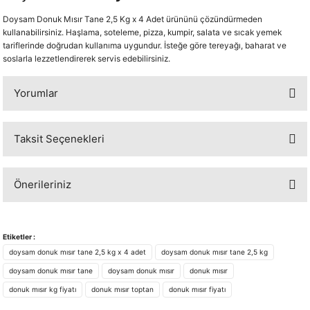
Doysam Donuk Mısır Tane 2,5 Kg x 4 Adet ürününü çözündürmeden
kullanabilirsiniz. Haşlama, soteleme, pizza, kumpir, salata ve sıcak yemek
tariflerinde doğrudan kullanıma uygundur. İsteğe göre tereyağı, baharat ve
soslarla lezzetlendirerek servis edebilirsiniz.
Yorumlar
Taksit Seçenekleri
Bu ürüne ilk yorumu siz yapın!
Önerileriniz
Yorum Yaz
Bu ürünün fiyat bilgisi, resim, ürün açıklamalarında ve diğer konularda
yetersiz gördüğünüz noktaları öneri formunu kullanarak tarafımıza
Etiketler :
iletebilirsiniz.
doysam donuk mısır tane 2,5 kg x 4 adet
doysam donuk mısır tane 2,5 kg
Görüş ve önerileriniz için teşekkür ederiz.
doysam donuk mısır tane
doysam donuk mısır
donuk mısır
donuk mısır kg fiyatı
donuk mısır toptan
donuk mısır fiyatı
Ürün resmi kalitesiz, bozuk veya görüntülenemiyor.