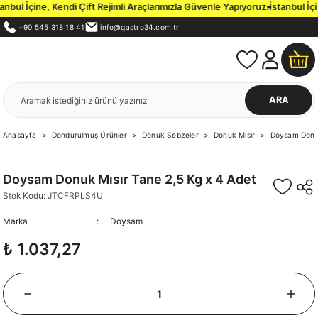
ul İçine, Kendi Çift Rejimli Araçlarımızla Güvenle Yapıyoruz.
İstanbul İçi 
+90 545 318 18 41
info@gastro34.com.tr
ARA
Anasayfa
Dondurulmuş Ürünler
Donuk Sebzeler
Donuk Mısır
Doysam Donuk
Doysam Donuk Mısır Tane 2,5 Kg x 4 Adet
Stok Kodu: JTCFRPLS4U
Marka
Doysam
₺ 1.037,27