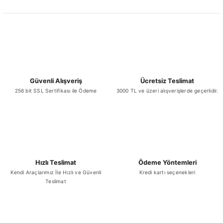
Ürün açıklamasında eksik bilgiler bulunuyor.
Ürün bilgilerinde hatalar bulunuyor.
Ürün fiyatı diğer sitelerden daha pahalı.
Bu ürüne benzer farklı alternatifler olmalı.
Güvenli Alışveriş
Ücretsiz Teslimat
256 bit SSL Sertifikası ile Ödeme
3000 TL ve üzeri alışverişlerde geçerlidir.
Gönder
Hızlı Teslimat
Ödeme Yöntemleri
Kendi Araçlarımız İle Hızlı ve Güvenli
Kredi kartı seçenekleri
Teslimat