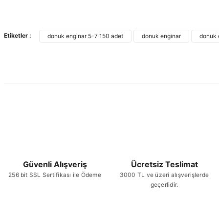
Etiketler :
donuk enginar 5-7 150 adet
donuk enginar
donuk e
Güvenli Alışveriş
Ücretsiz Teslimat
256 bit SSL Sertifikası ile Ödeme
3000 TL ve üzeri alışverişlerde
geçerlidir.