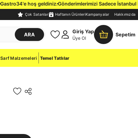
stro34'e hoş geldiniz.
Gönderimlerimizi Sadece İstanbul İçi
Çok Satanlar
Haftanın Ürünleri
Kampanyalar
Hakkımızda
Giriş Yap
ARA
Sepetim
Üye Ol
Sarf Malzemeleri
Temel Tatlılar