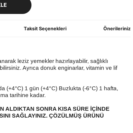
KLE
Taksit Seçenekleri
Önerileriniz
narak leziz yemekler hazırlayabilir, sağlıklı
lirsiniz. Ayrıca donuk enginarlar, vitamin ve lif
a (+4°C) 1 gün (+4°C) Buzlukta (-6°C) 1 hafta,
ma tarihine kadar.
N ALDIKTAN SONRA KISA SÜRE İÇİNDE
NI SAĞLAYINIZ.
ÇÖZÜLMÜŞ ÜRÜNÜ