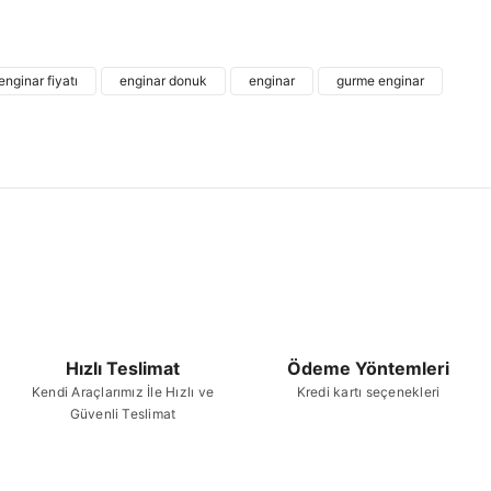
Bu ürünün fiyat bilgisi, resim, ürün açıklamalarında
kullanarak tarafımıza iletebilirsiniz.
Bu ürü
Görüş ve önerileriniz için teşekkür ederiz.
nginar fiyatı
enginar donuk
enginar
gurme enginar
Ürün resmi kalitesiz, bozuk veya görüntülenemiyor.
Ürün açıklamasında eksik bilgiler bulunuyor.
Ürün bilgilerinde hatalar bulunuyor.
Ürün fiyatı diğer sitelerden daha pahalı.
Bu ürüne benzer farklı alternatifler olmalı.
Hızlı Teslimat
Ödeme Yöntemleri
Kendi Araçlarımız İle Hızlı ve
Kredi kartı seçenekleri
Güvenli Teslimat