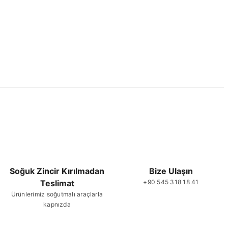
 ve diğer konularda yetersiz gördüğünüz noktaları öneri formunu
ne ilk yorumu siz yapın!
Yorum Yaz
Soğuk Zincir Kırılmadan
Bize Ulaşın
Teslimat
+90 545 318 18 41
Gönder
Ürünlerimiz soğutmalı araçlarla
kapnızda