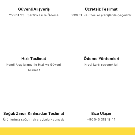
Güvenli Alışveriş
Ücretsiz Teslimat
256 bit SSL Sertifikası ile Ödeme
3000 TL ve üzeri alışverişlerde geçerlidir.
Gönder
Hızlı Teslimat
Ödeme Yöntemleri
Kendi Araçlarımız İle Hızlı ve Güvenli
Kredi kartı seçenekleri
Teslimat
Soğuk Zincir Kırılmadan Teslimat
Bize Ulaşın
Ürünlerimiz soğutmalı araçlarla kapnızda
+90 545 318 18 41