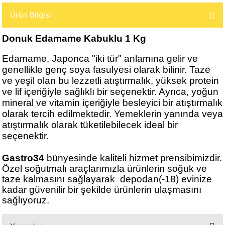
Ürün Bilgisi
illa
murta
Donuk İşlenmiş Ürünler
Toz Soslar
Mac & Cheese
Donuk Karnabah
Sosis
Donuk Edamame Kabuklu 1 Kg
Donuk Makarnalar
Donuk Mısır
Worcestershi
Sucuk
Edamame, Japonca "iki tür" anlamına gelir ve
Donuk Meyve Püreleri
Donuk Edamame
genellikle genç soya fasulyesi olarak bilinir. Taze
Suppa Doubl
ve yeşil olan bu lezzetli atıştırmalık, yüksek protein
ve lif içeriğiyle sağlıklı bir seçenektir. Ayrıca, yoğun
r
Donuk Peynirler
Donuk Kuşkonm
Suppa Do
mineral ve vitamin içeriğiyle besleyici bir atıştırmalık
Dana
olarak tercih edilmektedir. Yemeklerin yanında veya
Donuk Pizzalar
Donuk Pırasa
atıştırmalık olarak tüketilebilecek ideal bir
Suppa Do
seçenektir.
Hindi
Donuk Tortilla
Harçlar - Püreler
Gastro34
bünyesinde kaliteli hizmet prensibimizdir.
Klasik ve Yöresel
Özel soğutmalı araçlarımızla ürünlerin soğuk ve
Çorbalar
taze kalmasını sağlayarak depodan(-18) evinize
kadar güvenilir bir şekilde ürünlerin ulaşmasını
Ramazan Kumanya
sağlıyoruz.
Kolileri