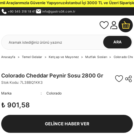
i Araçlarımızla Güvenle Yapıyoruz.
İstanbul İçi 3000 TL ve Üzeri Siparişlerd
+90 545 318 18 41
info@gastro34.com.tr
ARA
Anasayfa
Temel Gıdalar
Ketçap ve Mayonez
Mutfak Sosları
Colorado Che
Colorado Cheddar Peynir Sosu 2800 Gr
Stok Kodu: 7L38BQ1KK3
Marka
Colorado
₺ 901,58
GELİNCE HABER VER