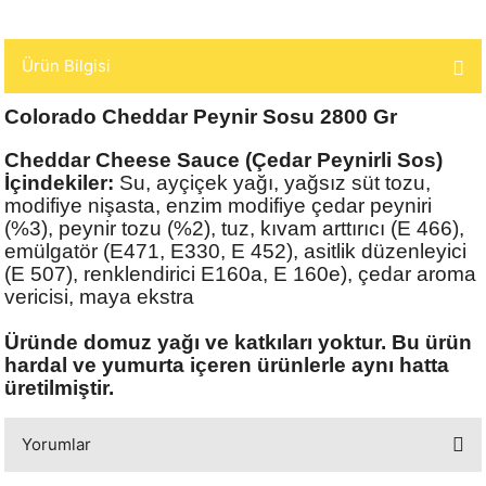
Ürün Bilgisi
Colorado Cheddar Peynir Sosu 2800 Gr
Cheddar Cheese Sauce (Çedar Peynirli Sos)
İçindekiler:
Su, ayçiçek yağı, yağsız süt tozu,
modifiye nişasta, enzim modifiye çedar peyniri
(%3), peynir tozu (%2), tuz, kıvam arttırıcı (E 466),
emülgatör (E471, E330, E 452), asitlik düzenleyici
(E 507), renklendirici E160a, E 160e), çedar aroma
vericisi, maya ekstra
Üründe domuz yağı ve katkıları yoktur. Bu ürün
hardal ve yumurta içeren ürünlerle aynı
hatta
üretilmiştir.
Yorumlar