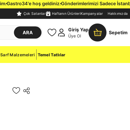
Gastro34'e hoş geldiniz.
Gönderimlerimizi Sadece İstanbul İç
Çok Satanlar
Haftanın Ürünleri
Kampanyalar
Hakkımızda
Giriş Yap
ARA
Sepetim
Üye Ol
Sarf Malzemeleri
Temel Tatlılar