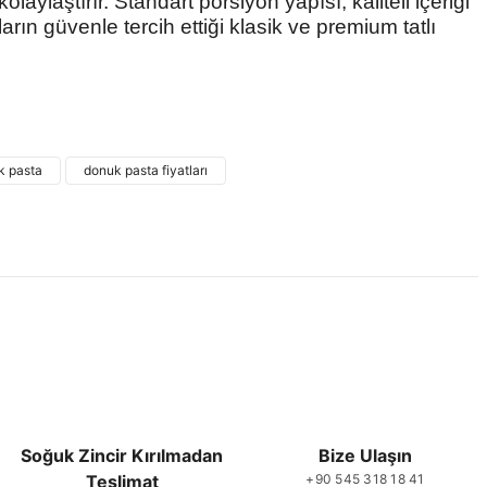
laylaştırır. Standart porsiyon yapısı, kaliteli içeriği
rın güvenle tercih ettiği klasik ve premium tatlı
 ve diğer konularda yetersiz gördüğünüz noktaları öneri formunu
ne ilk yorumu siz yapın!
k pasta
donuk pasta fiyatları
Yorum Yaz
Soğuk Zincir Kırılmadan
Bize Ulaşın
Teslimat
+90 545 318 18 41