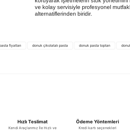
koruyarak işletmelerin stok yönetimini ko
ve kolay servisiyle profesyonel mutfakla
alternatiflerinden biridir.
Bu ürünün fiyat bilgisi, resim, ürün açıklamalarında
kullanarak tarafımıza iletebilirsiniz.
Bu ürü
Görüş ve önerileriniz için teşekkür ederiz.
pasta fiyatları
donuk çikolatalı pasta
donuk pasta toptan
donu
Ürün resmi kalitesiz, bozuk veya görüntülenemiyor.
Ürün açıklamasında eksik bilgiler bulunuyor.
Ürün bilgilerinde hatalar bulunuyor.
Ürün fiyatı diğer sitelerden daha pahalı.
Bu ürüne benzer farklı alternatifler olmalı.
Hızlı Teslimat
Ödeme Yöntemleri
Kendi Araçlarımız İle Hızlı ve
Kredi kartı seçenekleri