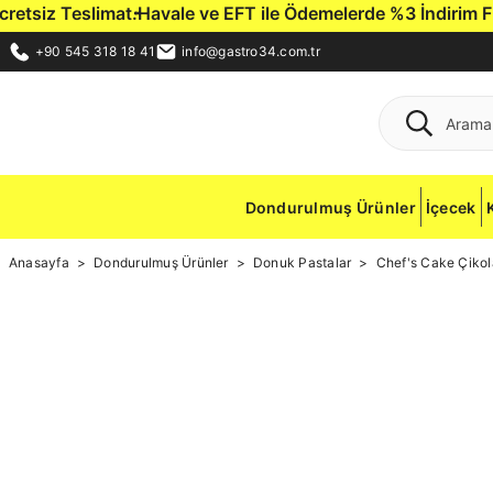
tsiz Teslimat.
Havale ve EFT ile Ödemelerde %3 İndirim Fırsat
+90 545 318 18 41
info@gastro34.com.tr
Dondurulmuş Ürünler
İçecek
Anasayfa
Dondurulmuş Ürünler
Donuk Pastalar
Chef's Cake Çikola