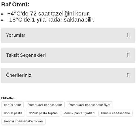
Raf Ömrü:
+4°C’de 72 saat tazeliğini korur.
-18°C’de 1 yıla kadar saklanabilir.
Yorumlar
Taksit Seçenekleri
Bu ürüne ilk yorumu siz yapın!
Önerileriniz
Yorum Yaz
Bu ürünün fiyat bilgisi, resim, ürün açıklamalarında ve diğer konularda
yetersiz gördüğünüz noktaları öneri formunu kullanarak tarafımıza
Etiketler :
iletebilirsiniz.
chef's cake
frambuazlı cheesecake
frambuazlı cheesecake fiyat
Görüş ve önerileriniz için teşekkür ederiz.
donuk pasta
donuk pasta toptan
donuk pasta fiyatları
limonlu cheesecake
limonlu cheesecake topları
Ürün resmi kalitesiz, bozuk veya görüntülenemiyor.
Ürün açıklamasında eksik bilgiler bulunuyor.