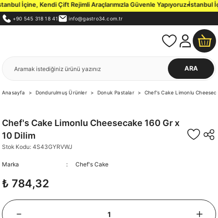
nbul İçine, Kendi Çift Rejimli Araçlarımızla Güvenle Yapıyoruz.
İstanbul İç
+90 545 318 18 41
info@gastro34.com.tr
ARA
Anasayfa
Dondurulmuş Ürünler
Donuk Pastalar
Chef's Cake Limonlu Cheeseca
Chef's Cake Limonlu Cheesecake 160 Gr x
10 Dilim
Stok Kodu: 4S43GYRVWJ
Marka
Chef's Cake
₺ 784,32