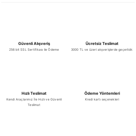
Ürün bilgilerinde hatalar bulunuyor.
Ürün fiyatı diğer sitelerden daha pahalı.
Bu ürüne benzer farklı alternatifler olmalı.
Güvenli Alışveriş
Ücretsiz Teslimat
256 bit SSL Sertifikası ile Ödeme
3000 TL ve üzeri alışverişlerde geçerlidir.
Gönder
Hızlı Teslimat
Ödeme Yöntemleri
Kendi Araçlarımız İle Hızlı ve Güvenli
Kredi kartı seçenekleri
Teslimat