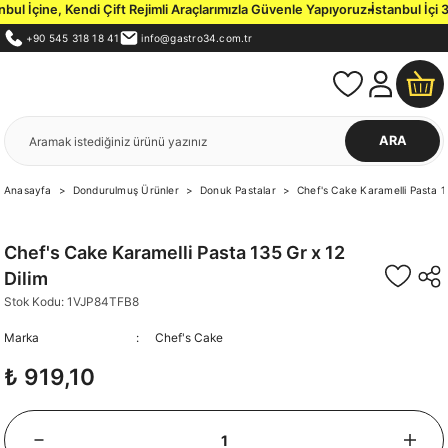
l İçine, Kendi Çift Rejimli Araçlarımızla Güvenle Yapıyoruz.
İstanbul İçi 3
+90 545 318 18 41
info@gastro34.com.tr
ARA
Anasayfa
Dondurulmuş Ürünler
Donuk Pastalar
Chef's Cake Karamelli Pasta 1
Chef's Cake Karamelli Pasta 135 Gr x 12
Dilim
Stok Kodu: 1VJP84TFB8
Marka
Chef's Cake
₺ 919,10