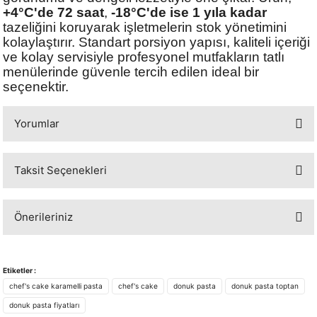
+4°C'de 72 saat
,
-18°C'de ise 1 yıla kadar
tazeliğini koruyarak işletmelerin stok yönetimini
kolaylaştırır. Standart porsiyon yapısı, kaliteli içeriği
ve kolay servisiyle profesyonel mutfakların tatlı
menülerinde güvenle tercih edilen ideal bir
seçenektir.
Yorumlar
Taksit Seçenekleri
Bu ürüne ilk yorumu siz yapın!
Önerileriniz
Yorum Yaz
Bu ürünün fiyat bilgisi, resim, ürün açıklamalarında ve diğer konularda
yetersiz gördüğünüz noktaları öneri formunu kullanarak tarafımıza
Etiketler :
iletebilirsiniz.
chef's cake karamelli pasta
chef's cake
donuk pasta
donuk pasta toptan
Görüş ve önerileriniz için teşekkür ederiz.
donuk pasta fiyatları