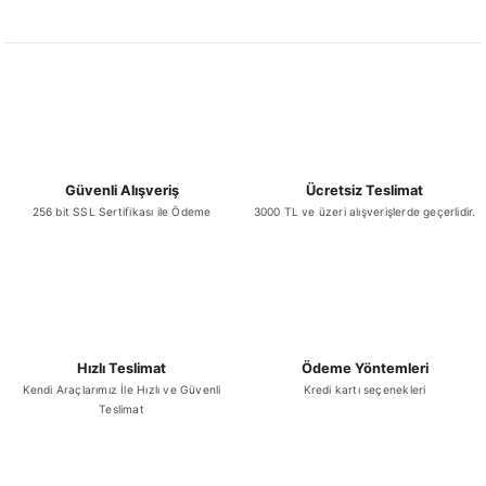
Ürün resmi kalitesiz, bozuk veya görüntülenemiyor.
Ürün açıklamasında eksik bilgiler bulunuyor.
Ürün bilgilerinde hatalar bulunuyor.
Ürün fiyatı diğer sitelerden daha pahalı.
Bu ürüne benzer farklı alternatifler olmalı.
Güvenli Alışveriş
Ücretsiz Teslimat
256 bit SSL Sertifikası ile Ödeme
3000 TL ve üzeri alışverişlerde geçerlidir.
Gönder
Hızlı Teslimat
Ödeme Yöntemleri
Kendi Araçlarımız İle Hızlı ve Güvenli
Kredi kartı seçenekleri
Teslimat