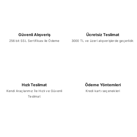
Ürün bilgilerinde hatalar bulunuyor.
Ürün fiyatı diğer sitelerden daha pahalı.
Bu ürüne benzer farklı alternatifler olmalı.
Güvenli Alışveriş
Ücretsiz Teslimat
256 bit SSL Sertifikası ile Ödeme
3000 TL ve üzeri alışverişlerde geçerlidir.
Gönder
Hızlı Teslimat
Ödeme Yöntemleri
Kendi Araçlarımız İle Hızlı ve Güvenli
Kredi kartı seçenekleri
Teslimat