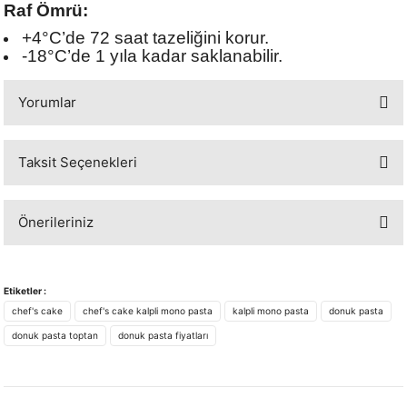
Raf Ömrü:
+4°C’de 72 saat tazeliğini korur.
-18°C’de 1 yıla kadar saklanabilir.
Yorumlar
Taksit Seçenekleri
Bu ürüne ilk yorumu siz yapın!
Önerileriniz
Yorum Yaz
Bu ürünün fiyat bilgisi, resim, ürün açıklamalarında ve diğer konularda
yetersiz gördüğünüz noktaları öneri formunu kullanarak tarafımıza
Etiketler :
iletebilirsiniz.
chef's cake
chef's cake kalpli mono pasta
kalpli mono pasta
donuk pasta
Görüş ve önerileriniz için teşekkür ederiz.
donuk pasta toptan
donuk pasta fiyatları
Ürün resmi kalitesiz, bozuk veya görüntülenemiyor.
Ürün açıklamasında eksik bilgiler bulunuyor.