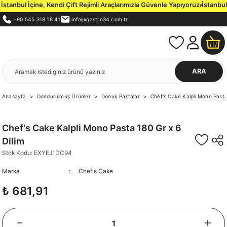
anbul İçine, Kendi Çift Rejimli Araçlarımızla Güvenle Yapıyoruz.
İstanbul İ
+90 545 318 18 41
info@gastro34.com.tr
ARA
Anasayfa
Dondurulmuş Ürünler
Donuk Pastalar
Chef's Cake Kalpli Mono Pasta
Chef's Cake Kalpli Mono Pasta 180 Gr x 6
Dilim
Stok Kodu: EXYEJ1DC94
Marka
Chef's Cake
₺ 681,91