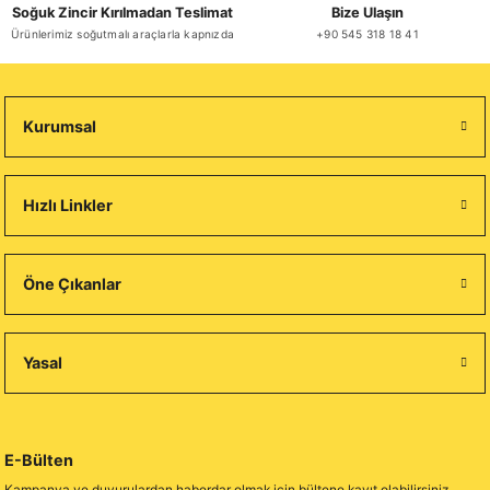
Soğuk Zincir Kırılmadan Teslimat
Bize Ulaşın
Ürünlerimiz soğutmalı araçlarla kapnızda
+90 545 318 18 41
Kurumsal
Hızlı Linkler
Öne Çıkanlar
Yasal
E-Bülten
Kampanya ve duyurulardan haberdar olmak için bültene kayıt olabilirsiniz.