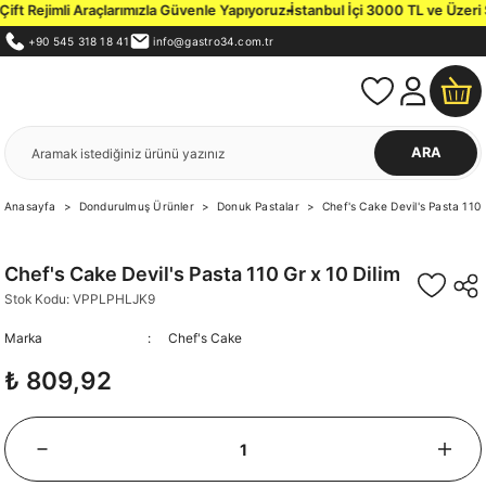
Rejimli Araçlarımızla Güvenle Yapıyoruz.
İstanbul İçi 3000 TL ve Üzeri Sipar
+90 545 318 18 41
info@gastro34.com.tr
ARA
Anasayfa
Dondurulmuş Ürünler
Donuk Pastalar
Chef's Cake Devil's Pasta 110 
Chef's Cake Devil's Pasta 110 Gr x 10 Dilim
Stok Kodu: VPPLPHLJK9
Marka
Chef's Cake
₺ 809,92