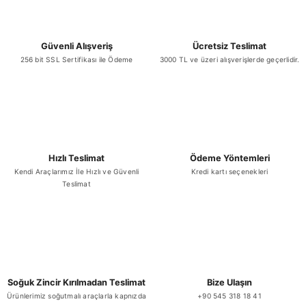
Bu ürüne benzer farklı alternatifler olmalı.
Güvenli Alışveriş
Ücretsiz Teslimat
256 bit SSL Sertifikası ile Ödeme
3000 TL ve üzeri alışverişlerde geçerlidir.
Gönder
Hızlı Teslimat
Ödeme Yöntemleri
Kendi Araçlarımız İle Hızlı ve Güvenli
Kredi kartı seçenekleri
Teslimat
Soğuk Zincir Kırılmadan Teslimat
Bize Ulaşın
Ürünlerimiz soğutmalı araçlarla kapnızda
+90 545 318 18 41