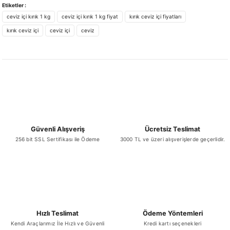
yetersiz gördüğünüz noktaları öneri formunu kullanarak tarafımıza
Etiketler :
iletebilirsiniz.
ceviz içi kırık 1 kg
ceviz içi kırık 1 kg fiyat
kırık ceviz içi fiyatları
Görüş ve önerileriniz için teşekkür ederiz.
kırık ceviz içi
ceviz içi
ceviz
Ürün resmi kalitesiz, bozuk veya görüntülenemiyor.
Ürün açıklamasında eksik bilgiler bulunuyor.
Ürün bilgilerinde hatalar bulunuyor.
Ürün fiyatı diğer sitelerden daha pahalı.
Bu ürüne benzer farklı alternatifler olmalı.
Güvenli Alışveriş
Ücretsiz Teslimat
256 bit SSL Sertifikası ile Ödeme
3000 TL ve üzeri alışverişlerde geçerlidir.
Gönder
Hızlı Teslimat
Ödeme Yöntemleri
Kendi Araçlarımız İle Hızlı ve Güvenli
Kredi kartı seçenekleri