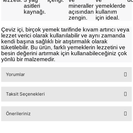
asitleri
mineraller
yemeklerde
kaynağı.
açısından
kullanım
zengin.
için ideal.
Çeviz içi, birçok yemek tarifinde kıvam artırıcı veya
lezzet verici olarak kullanılabilir ve aynı zamanda
kendi başına sağlıklı bir atıştırmalık olarak
tüketilebilir. Bu ürün, farklı yemeklerin lezzetini ve
besin değerini artırmak için kullanabileceğiniz çok
yönlü bir malzemedir.
Yorumlar
Taksit Seçenekleri
Bu ürüne ilk yorumu siz yapın!
Önerileriniz
Yorum Yaz
Bu ürünün fiyat bilgisi, resim, ürün açıklamalarında ve diğer konularda