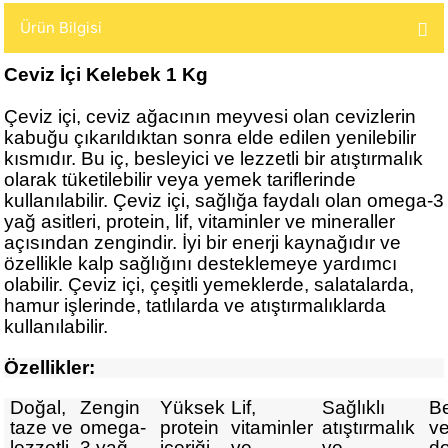
Ürün Bilgisi
Ceviz İçi Kelebek 1 Kg
Çeviz içi, ceviz ağacının meyvesi olan cevizlerin
kabuğu çıkarıldıktan sonra elde edilen yenilebilir
kısmıdır. Bu iç, besleyici ve lezzetli bir atıştırmalık
olarak tüketilebilir veya yemek tariflerinde
kullanılabilir. Çeviz içi, sağlığa faydalı olan omega-3
yağ asitleri, protein, lif, vitaminler ve mineraller
açısından zengindir. İyi bir enerji kaynağıdır ve
özellikle kalp sağlığını desteklemeye yardımcı
olabilir. Çeviz içi, çeşitli yemeklerde, salatalarda,
hamur işlerinde, tatlılarda ve atıştırmalıklarda
kullanılabilir.
Özellikler:
Doğal,
Zengin
Yüksek
Lif,
Sağlıklı
Be
taze ve
omega-
protein
vitaminler
atıştırmalık
v
lezzetli.
3 yağ
içeriği.
ve
ve
d