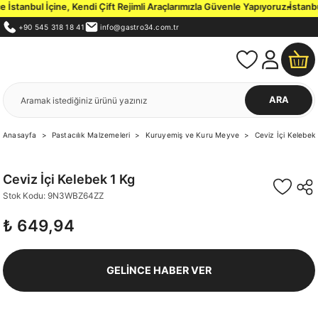
stanbul İçine, Kendi Çift Rejimli Araçlarımızla Güvenle Yapıyoruz.
İstanbul
+90 545 318 18 41
info@gastro34.com.tr
ARA
Anasayfa
Pastacılık Malzemeleri
Kuruyemiş ve Kuru Meyve
Ceviz İçi Kelebek
Ceviz İçi Kelebek 1 Kg
Stok Kodu: 9N3WBZ64ZZ
₺ 649,94
GELİNCE HABER VER