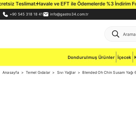
siz Teslimat.
Havale ve EFT ile Ödemelerde %3 İndirim Fırsat
+90 545 318 18 41
info@gastro34.com.tr
Dondurulmuş Ürünler
İçecek
Anasayfa
Temel Gıdalar
Sıvı Yağlar
Blended Oh Chin Susam Yağı