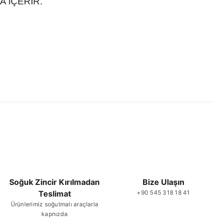
 İÇERİR.
 ve diğer konularda yetersiz gördüğünüz noktaları öneri formunu
ne ilk yorumu siz yapın!
Yorum Yaz
Soğuk Zincir Kırılmadan
Bize Ulaşın
Teslimat
+90 545 318 18 41
Gönder
Ürünlerimiz soğutmalı araçlarla
kapnızda