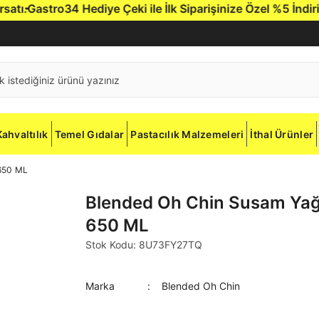
ı.
Gastro34 Hediye Çeki ile İlk Siparişinize Özel %5 İndirim.
Kahvaltılık
Temel Gıdalar
Pastacılık Malzemeleri
İthal Ürünler
 650 ML
Blended Oh Chin Susam Yağ
650 ML
Stok Kodu: 8U73FY27TQ
Marka
Blended Oh Chin