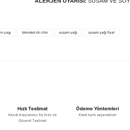
ALERJEN UYARISI:
SUSAM VE SOYA
Bu ürünün fiyat bilgisi, resim, ürün açıklamalarında
kullanarak tarafımıza iletebilirsiniz.
Bu ürü
Görüş ve önerileriniz için teşekkür ederiz.
am yagı
blended oh chin
susam yağı
susam yağı fiyat
Ürün resmi kalitesiz, bozuk veya görüntülenemiyor.
Ürün açıklamasında eksik bilgiler bulunuyor.
Ürün bilgilerinde hatalar bulunuyor.
Ürün fiyatı diğer sitelerden daha pahalı.
Bu ürüne benzer farklı alternatifler olmalı.
Hızlı Teslimat
Ödeme Yöntemleri
Kendi Araçlarımız İle Hızlı ve
Kredi kartı seçenekleri
Güvenli Teslimat