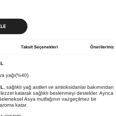
KLE
Taksit Seçenekleri
Önerileriniz
ML
ya yağı(%40)
ML
, sağlıklı yağ asitleri ve antioksidanlar bakımından
 lezzet katarak sağlıklı beslenmeyi destekler. Ayrıca
r. Geleneksel Asya mutfağının vazgeçilmez bir
 aroma katar.