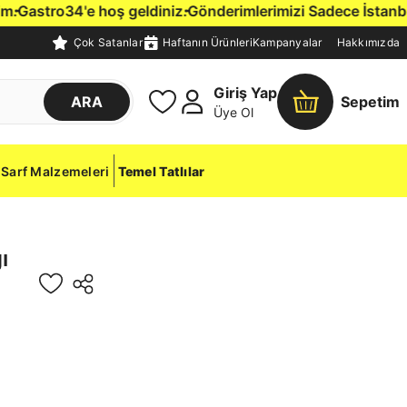
Gastro34'e hoş geldiniz.
Gönderimlerimizi Sadece İstanbul İç
Çok Satanlar
Haftanın Ürünleri
Kampanyalar
Hakkımızda
Giriş Yap
ARA
Sepetim
Üye Ol
Sarf Malzemeleri
Temel Tatlılar
ı