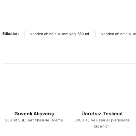
Etiketler :
blended oh chin susam yagı 650 ml
blended oh chin sus
Güvenli Alışveriş
Ücretsiz Teslimat
256 bit SSL Sertifikası ile Ödeme
3000 TL ve üzeri alışverişlerde
geçerlidir.