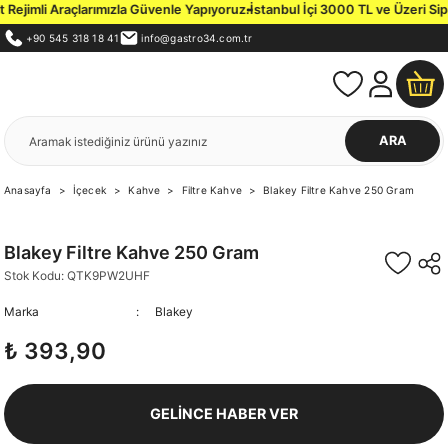
jimli Araçlarımızla Güvenle Yapıyoruz.
İstanbul İçi 3000 TL ve Üzeri Sipariş
+90 545 318 18 41
info@gastro34.com.tr
ARA
Anasayfa
İçecek
Kahve
Filtre Kahve
Blakey Filtre Kahve 250 Gram
Blakey Filtre Kahve 250 Gram
Stok Kodu: QTK9PW2UHF
Marka
Blakey
₺ 393,90
GELİNCE HABER VER