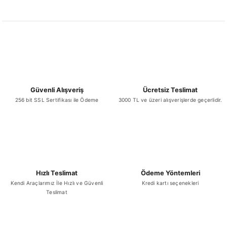
Ürün resmi kalitesiz, bozuk veya görüntülenemiyor.
Ürün açıklamasında eksik bilgiler bulunuyor.
Ürün bilgilerinde hatalar bulunuyor.
Ürün fiyatı diğer sitelerden daha pahalı.
Bu ürüne benzer farklı alternatifler olmalı.
Güvenli Alışveriş
Ücretsiz Teslimat
256 bit SSL Sertifikası ile Ödeme
3000 TL ve üzeri alışverişlerde geçerlidir.
Gönder
Hızlı Teslimat
Ödeme Yöntemleri
Kendi Araçlarımız İle Hızlı ve Güvenli
Kredi kartı seçenekleri
Teslimat