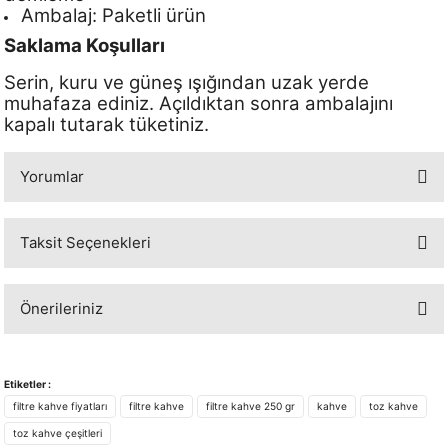
Ambalaj: Paketli ürün
Saklama Koşulları
Serin, kuru ve güneş ışığından uzak yerde
muhafaza ediniz. Açıldıktan sonra ambalajını
kapalı tutarak tüketiniz.
Yorumlar
Taksit Seçenekleri
Bu ürüne ilk yorumu siz yapın!
Önerileriniz
Yorum Yaz
Bu ürünün fiyat bilgisi, resim, ürün açıklamalarında ve diğer konularda
yetersiz gördüğünüz noktaları öneri formunu kullanarak tarafımıza
Etiketler :
iletebilirsiniz.
filtre kahve fiyatları
filtre kahve
filtre kahve 250 gr
kahve
toz kahve
Görüş ve önerileriniz için teşekkür ederiz.
toz kahve çeşitleri