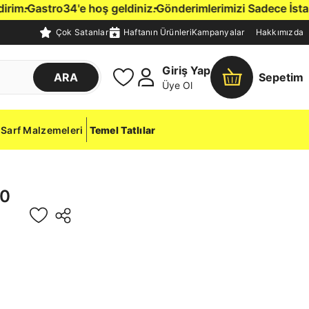
m.
Gastro34'e hoş geldiniz.
Gönderimlerimizi Sadece İstanbul
Çok Satanlar
Haftanın Ürünleri
Kampanyalar
Hakkımızda
Giriş Yap
ARA
Sepetim
Üye Ol
Sarf Malzemeleri
Temel Tatlılar
00