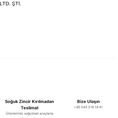
TD. ŞTİ.
 ve diğer konularda yetersiz gördüğünüz noktaları öneri formunu
ne ilk yorumu siz yapın!
Yorum Yaz
Soğuk Zincir Kırılmadan
Bize Ulaşın
Teslimat
+90 545 318 18 41
Gönder
Ürünlerimiz soğutmalı araçlarla