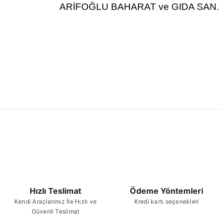
ARİFOĞLU BAHARAT ve GIDA SAN. L
Bu ürünün fiyat bilgisi, resim, ürün açıklamalarında
kullanarak tarafımıza iletebilirsiniz.
Bu ürü
Görüş ve önerileriniz için teşekkür ederiz.
Ürün resmi kalitesiz, bozuk veya görüntülenemiyor.
Ürün açıklamasında eksik bilgiler bulunuyor.
Ürün bilgilerinde hatalar bulunuyor.
Ürün fiyatı diğer sitelerden daha pahalı.
Bu ürüne benzer farklı alternatifler olmalı.
Hızlı Teslimat
Ödeme Yöntemleri
Kendi Araçlarımız İle Hızlı ve
Kredi kartı seçenekleri
Güvenli Teslimat