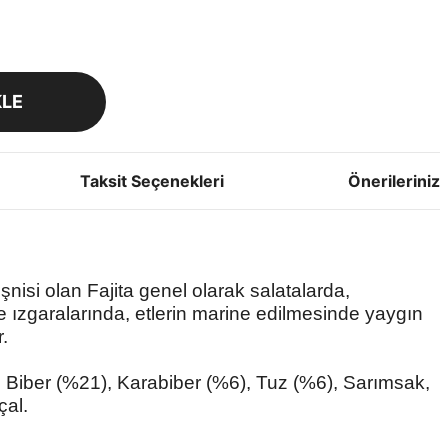
KLE
Taksit Seçenekleri
Önerileriniz
nisi olan Fajita genel olarak salatalarda,
e ızgaralarında, etlerin marine edilmesinde yaygın
.
 Biber (%21), Karabiber (%6), Tuz (%6), Sarımsak,
çal.