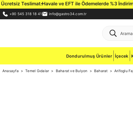
retsiz Teslimat.
Havale ve EFT ile Ödemelerde %3 İndirim Fır
+90 545 318 18 41
info@gastro34.com.tr
Dondurulmuş Ürünler
İçecek
Anasayfa
Temel Gıdalar
Baharat ve Bulyon
Baharat
Arifoglu F