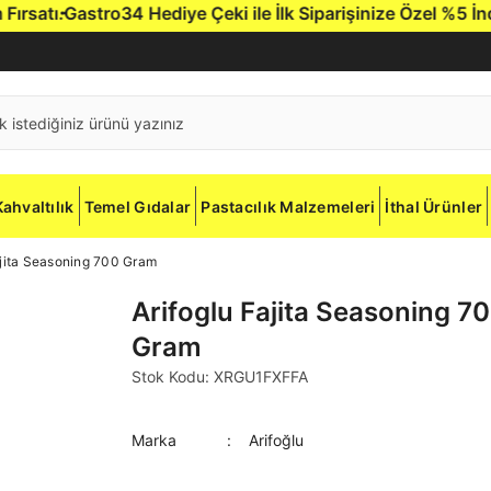
satı.
Gastro34 Hediye Çeki ile İlk Siparişinize Özel %5 İndiri
Kahvaltılık
Temel Gıdalar
Pastacılık Malzemeleri
İthal Ürünler
ajita Seasoning 700 Gram
Arifoglu Fajita Seasoning 7
Gram
Stok Kodu: XRGU1FXFFA
Marka
Arifoğlu