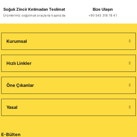
Soğuk Zincir Kırılmadan Teslimat
Bize Ulaşın
Ürünlerimiz soğutmalı araçlarla kapnızda
+90 545 318 18 41
Kurumsal
Hızlı Linkler
Öne Çıkanlar
Yasal
E-Bülten