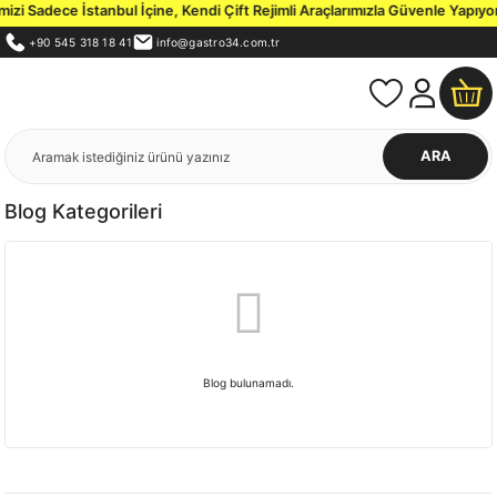
zi Sadece İstanbul İçine, Kendi Çift Rejimli Araçlarımızla Güvenle Yapıyor
+90 545 318 18 41
info@gastro34.com.tr
ARA
Blog Kategorileri
Blog bulunamadı.